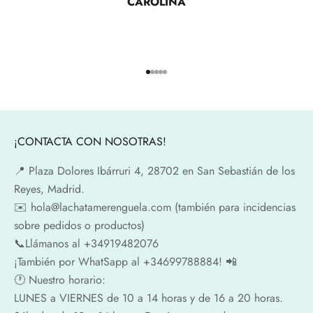
CAROLINA
Ir al artículo 1
Ir al artículo 2
Ir al artículo 3
Ir al artículo 4
Ir al artículo 5
¡CONTACTA CON NOSOTRAS!
📍​ Plaza Dolores Ibárruri 4, 28702 en San Sebastián de los
Reyes, Madrid.
✉️​ hola@lachatamerenguela.com (también para incidencias
sobre pedidos o productos)
📞​​Llámanos al +34919482076
¡También por WhatSapp al +34699788884! 📲
🕐​ Nuestro horario:
LUNES a VIERNES de 10 a 14 horas y de 16 a 20 horas.