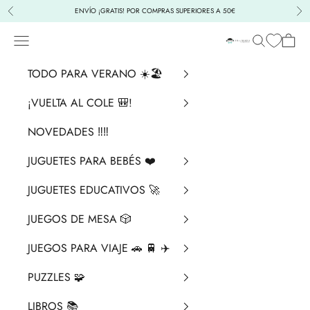
Ir al contenido
ENVÍO ¡GRATIS! POR COMPRAS SUPERIORES A 50€
Anterior
Sig
Menú
Buscar
Cesta
La Chata Merengü
TODO PARA VERANO ☀️🏖️
¡VUELTA AL COLE 🎒!
NOVEDADES ‼️​‼️​
JUGUETES PARA BEBÉS ❤️​
JUGUETES EDUCATIVOS 🚀
JUEGOS DE MESA 🎲
JUEGOS PARA VIAJE 🚗 🚆 ✈️
PUZZLES 🧩
LIBROS 📚​