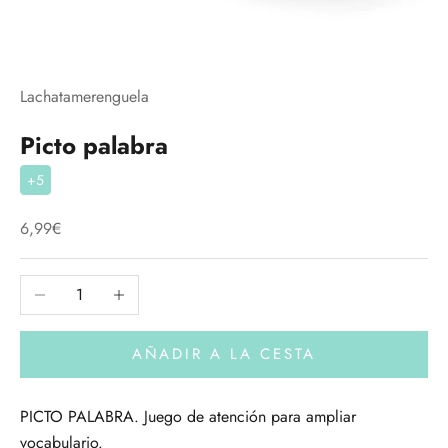
Lachatamerenguela
Picto palabra
+5
Precio de oferta
6,99€
Reducir cantidad
Aumentar cantidad
AÑADIR A LA CESTA
PICTO PALABRA. Juego de atención para ampliar
vocabulario.