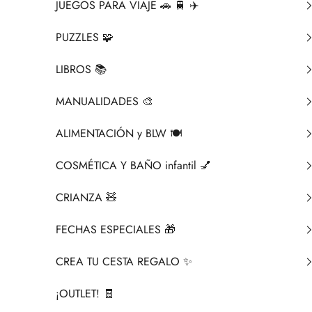
JUEGOS PARA VIAJE 🚗 🚆 ✈️
PUZZLES 🧩
LIBROS 📚​
MANUALIDADES 🎨​
ALIMENTACIÓN y BLW 🍽️
COSMÉTICA Y BAÑO infantil 💅
CRIANZA ​🧸​
FECHAS ESPECIALES 🎁
CREA TU CESTA REGALO ✨
¡OUTLET! 🧾