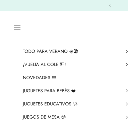
Ir al contenido
Anterior
Menú
TODO PARA VERANO ☀️🏖️
¡VUELTA AL COLE 🎒!
NOVEDADES ‼️​‼️​
JUGUETES PARA BEBÉS ❤️​
JUGUETES EDUCATIVOS 🚀
JUEGOS DE MESA 🎲