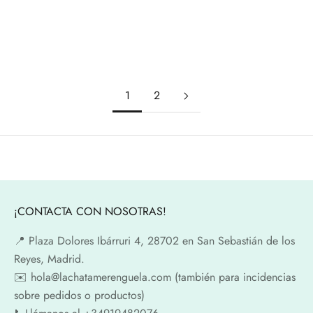
Elige opciones
Elige opciones
Zapato Feroz CHESTE
Zapato Feroz CHESTE gris
frambuesa SS25
SS25
Precio de oferta
Precio normal
Precio de oferta
Precio normal
39,20€
49,00€
39,20€
49,00€
1
2
¡CONTACTA CON NOSOTRAS!
📍​ Plaza Dolores Ibárruri 4, 28702 en San Sebastián de los
Reyes, Madrid.
✉️​ hola@lachatamerenguela.com (también para incidencias
sobre pedidos o productos)