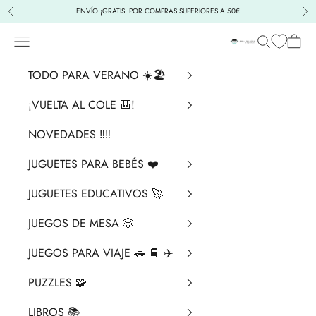
Ir al contenido
ENVÍO ¡GRATIS! POR COMPRAS SUPERIORES A 50€
Anterior
Sig
Menú
Buscar
Cesta
La Chata Merengü
TODO PARA VERANO ☀️🏖️
¡VUELTA AL COLE 🎒!
NOVEDADES ‼️​‼️​
JUGUETES PARA BEBÉS ❤️​
JUGUETES EDUCATIVOS 🚀
JUEGOS DE MESA 🎲
JUEGOS PARA VIAJE 🚗 🚆 ✈️
PUZZLES 🧩
LIBROS 📚​