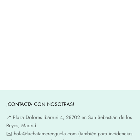
Añadir a la cesta
¡Galletas!
Precio de oferta
15,99€
¡CONTACTA CON NOSOTRAS!
📍​ Plaza Dolores Ibárruri 4, 28702 en San Sebastián de los
Reyes, Madrid.
✉️​ hola@lachatamerenguela.com (también para incidencias