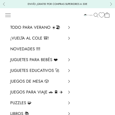
Ir al contenido
ENVÍO ¡GRATIS! POR COMPRAS SUPERIORES A 50€
Anterior
Sig
Menú
Buscar
Cesta
La Chata Merengü
TODO PARA VERANO ☀️🏖️
¡VUELTA AL COLE 🎒!
NOVEDADES ‼️​‼️​
JUGUETES PARA BEBÉS ❤️​
JUGUETES EDUCATIVOS 🚀
JUEGOS DE MESA 🎲
JUEGOS PARA VIAJE 🚗 🚆 ✈️
PUZZLES 🧩
LIBROS 📚​