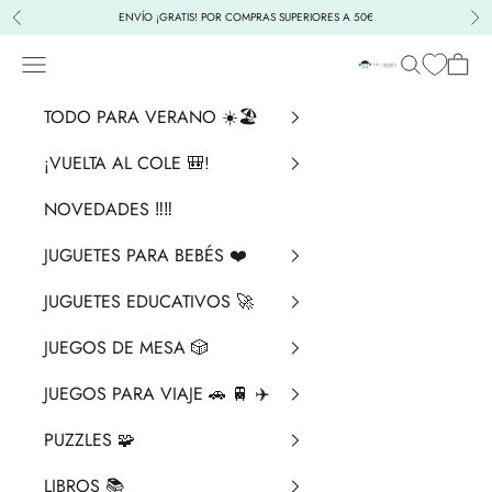
Ir al contenido
ENVÍO ¡GRATIS! POR COMPRAS SUPERIORES A 50€
Anterior
Sig
Menú
Buscar
Cesta
La Chata Merengü
TODO PARA VERANO ☀️🏖️
¡VUELTA AL COLE 🎒!
NOVEDADES ‼️​‼️​
JUGUETES PARA BEBÉS ❤️​
JUGUETES EDUCATIVOS 🚀
JUEGOS DE MESA 🎲
JUEGOS PARA VIAJE 🚗 🚆 ✈️
PUZZLES 🧩
LIBROS 📚​