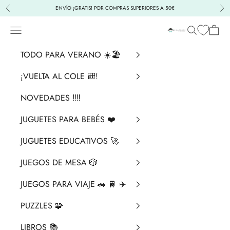
Ir al contenido
ENVÍO ¡GRATIS! POR COMPRAS SUPERIORES A 50€
Anterior
Sig
Menú
Buscar
Cesta
La Chata Merengü
TODO PARA VERANO ☀️🏖️
¡VUELTA AL COLE 🎒!
NOVEDADES ‼️​‼️​
JUGUETES PARA BEBÉS ❤️​
JUGUETES EDUCATIVOS 🚀
JUEGOS DE MESA 🎲
JUEGOS PARA VIAJE 🚗 🚆 ✈️
PUZZLES 🧩
LIBROS 📚​