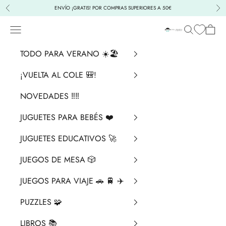
Ir al contenido
ENVÍO ¡GRATIS! POR COMPRAS SUPERIORES A 50€
Anterior
Sig
Menú
Buscar
Cesta
La Chata Merengü
TODO PARA VERANO ☀️🏖️
¡VUELTA AL COLE 🎒!
NOVEDADES ‼️​‼️​
JUGUETES PARA BEBÉS ❤️​
JUGUETES EDUCATIVOS 🚀
JUEGOS DE MESA 🎲
JUEGOS PARA VIAJE 🚗 🚆 ✈️
PUZZLES 🧩
LIBROS 📚​