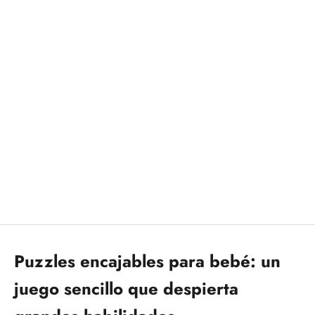
+1
Añadir a la cesta
Tropik · Mis primeras formas
Precio de oferta
18,50€
Puzzles encajables para bebé: un
juego sencillo que despierta