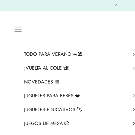
Ir al contenido
Anterior
Menú
TODO PARA VERANO ☀️🏖️
¡VUELTA AL COLE 🎒!
NOVEDADES ‼️​‼️​
JUGUETES PARA BEBÉS ❤️​
JUGUETES EDUCATIVOS 🚀
JUEGOS DE MESA 🎲