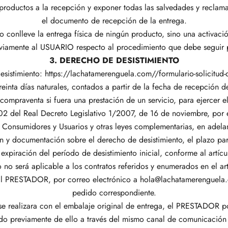
roductos a la recepción y exponer todas las salvedades y reclama
el documento de recepción de la entrega.
 conlleve la entrega física de ningún producto, sino una activaci
amente al USUARIO respecto al procedimiento que debe seguir pa
3. DERECHO DE DESISTIMIENTO
esistimiento: https://lachatamerenguela.com//formulario-solicitud-d
inta días naturales, contados a partir de la fecha de recepción d
compraventa si fuera una prestación de un servicio, para ejercer 
 102 del Real Decreto Legislativo 1/2007, de 16 de noviembre, por 
os Consumidores y Usuarios y otras leyes complementarias, en ade
 y documentación sobre el derecho de desistimiento, el plazo para
expiración del período de desistimiento inicial, conforme al artí
o no será aplicable a los contratos referidos y enumerados en el a
l PRESTADOR, por correo electrónico a hola@lachatamerenguela.
pedido correspondiente.
se realizara con el embalaje original de entrega, el PRESTADOR 
do previamente de ello a través del mismo canal de comunicación u