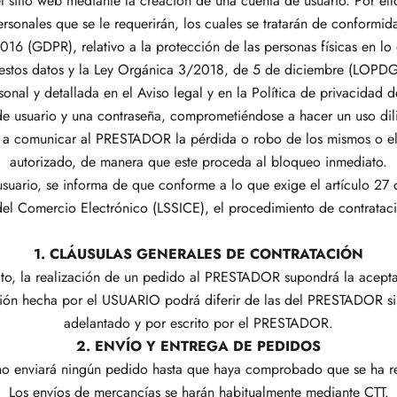
el sitio web mediante la creación de una cuenta de usuario. Por e
personales que se le requerirán, los cuales se tratarán de conformi
16 (GDPR), relativo a la protección de las personas físicas en lo 
e estos datos y la Ley Orgánica 3/2018, de 5 de diciembre (LOPDG
onal y detallada en el Aviso legal y en la Política de privacidad d
 usuario y una contraseña, comprometiéndose a hacer un uso dili
o a comunicar al PRESTADOR la pérdida o robo de los mismos o el
autorizado, de manera que este proceda al bloqueo inmediato.
suario, se informa de que conforme a lo que exige el artículo 27
el Comercio Electrónico (LSSICE), el procedimiento de contratació
1. CLÁUSULAS GENERALES DE CONTRATACIÓN
crito, la realización de un pedido al PRESTADOR supondrá la acep
ción hecha por el USUARIO podrá diferir de las del PRESTADOR s
adelantado y por escrito por el PRESTADOR.
2. ENVÍO Y ENTREGA DE PEDIDOS
 enviará ningún pedido hasta que haya comprobado que se ha re
Los envíos de mercancías se harán habitualmente mediante CTT.