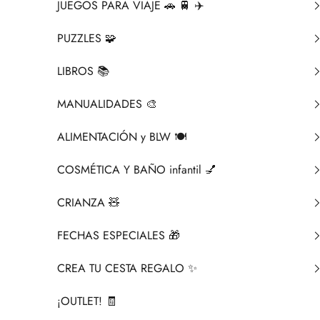
JUEGOS PARA VIAJE 🚗 🚆 ✈️
PUZZLES 🧩
LIBROS 📚​
MANUALIDADES 🎨​
ALIMENTACIÓN y BLW 🍽️
COSMÉTICA Y BAÑO infantil 💅
CRIANZA ​🧸​
FECHAS ESPECIALES 🎁
CREA TU CESTA REGALO ✨
¡OUTLET! 🧾