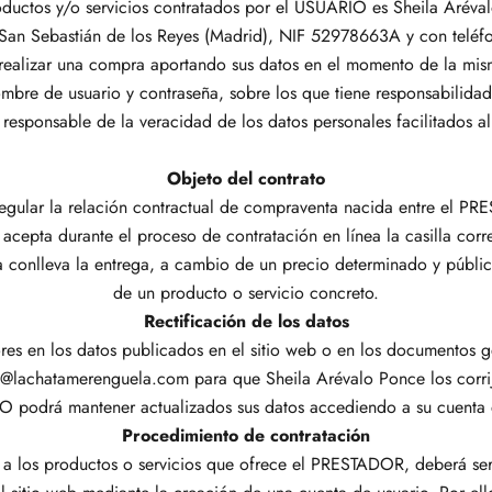
uctos y/o servicios contratados por el USUARIO es Sheila Aréval
2 San Sebastián de los Reyes (Madrid), NIF 52978663A y con teléf
ealizar una compra aportando sus datos en el momento de la misma,
mbre de usuario y contraseña, sobre los que tiene responsabilidad
s responsable de la veracidad de los datos personales facilitados
Objeto del contrato
o regular la relación contractual de compraventa nacida entre el
 acepta durante el proceso de contratación en línea la casilla corr
 conlleva la entrega, a cambio de un precio determinado y públic
de un producto o servicio concreto.
Rectificación de los datos
es en los datos publicados en el sitio web o en los documentos ge
la@lachatamerenguela.com para que Sheila Arévalo Ponce los corri
 podrá mantener actualizados sus datos accediendo a su cuenta 
Procedimiento de contratación
a los productos o servicios que ofrece el PRESTADOR, deberá s