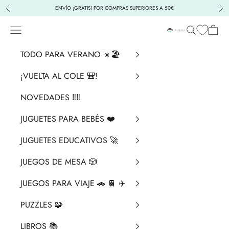
Ir al contenido
ENVÍO ¡GRATIS! POR COMPRAS SUPERIORES A 50€
Anterior
Sig
Menú
Buscar
Cesta
La Chata Merengü
TODO PARA VERANO ☀️🏖️
¡VUELTA AL COLE 🎒!
NOVEDADES ‼️​‼️​
JUGUETES PARA BEBÉS ❤️​
JUGUETES EDUCATIVOS 🚀
JUEGOS DE MESA 🎲
JUEGOS PARA VIAJE 🚗 🚆 ✈️
PUZZLES 🧩
LIBROS 📚​