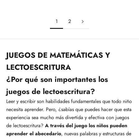
Precio de oferta
Precio normal
Precio de oferta
Precio normal
6,17€
6,50€
6,17€
6,50€
1
2
JUEGOS DE MATEMÁTICAS Y
LECTOESCRITURA
¿Por qué son importantes los
juegos de lectoescritura?
Leer y escribir son habilidades fundamentales que todo niño
necesita aprender. Pero, ¿sabías que puedes hacer que esta
experiencia sea mucho más divertida y efectiva con juegos
de lectoescritura?
A través del juego los niños pueden
aprender el abecedario
, nuevas palabras y estructuras de