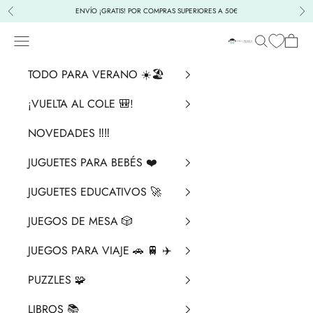
Ir al contenido
ENVÍO ¡GRATIS! POR COMPRAS SUPERIORES A 50€
Anterior
Sig
Menú
Buscar
Cesta
La Chata Merengü
TODO PARA VERANO ☀️🏖️
¡VUELTA AL COLE 🎒!
NOVEDADES ‼️​‼️​
JUGUETES PARA BEBÉS ❤️​
JUGUETES EDUCATIVOS 🚀
JUEGOS DE MESA 🎲
JUEGOS PARA VIAJE 🚗 🚆 ✈️
PUZZLES 🧩
LIBROS 📚​