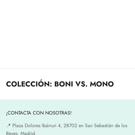
Añadir a la cesta
Boni vs. Mono 6 · la rebelión
de las máquinas
Precio de oferta
Precio normal
13,25€
13,95€
COLECCIÓN: BONI VS. MONO
¡CONTACTA CON NOSOTRAS!
📍​ Plaza Dolores Ibárruri 4, 28702 en San Sebastián de los
Reyes, Madrid.