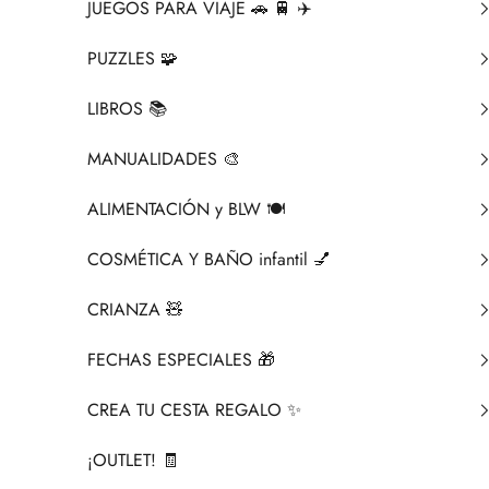
JUEGOS PARA VIAJE 🚗 🚆 ✈️
PUZZLES 🧩
LIBROS 📚​
MANUALIDADES 🎨​
ALIMENTACIÓN y BLW 🍽️
COSMÉTICA Y BAÑO infantil 💅
CRIANZA ​🧸​
FECHAS ESPECIALES 🎁
CREA TU CESTA REGALO ✨
¡OUTLET! 🧾