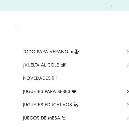
Ir al contenido
Anterior
Menú
TODO PARA VERANO ☀️🏖️
¡VUELTA AL COLE 🎒!
NOVEDADES ‼️​‼️​
JUGUETES PARA BEBÉS ❤️​
JUGUETES EDUCATIVOS 🚀
JUEGOS DE MESA 🎲