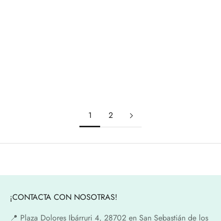
Añadir a la cesta
Añadir a la cesta
Puzzle pocket ¡reversible!:
MagnetiBook· Historia
cats & dogs
Precio de oferta
19,99€
Precio de oferta
17,90€
1
2
¡CONTACTA CON NOSOTRAS!
📍​ Plaza Dolores Ibárruri 4, 28702 en San Sebastián de los