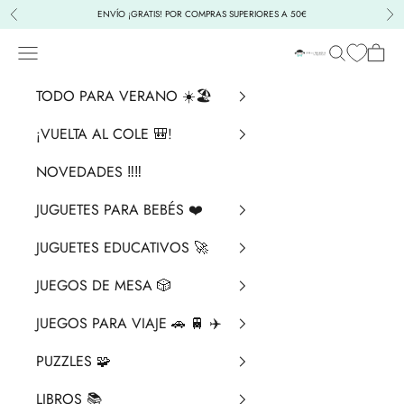
Ir al contenido
ENVÍO ¡GRATIS! POR COMPRAS SUPERIORES A 50€
Anterior
Sig
Menú
Buscar
Cesta
La Chata Merengü
TODO PARA VERANO ☀️🏖️
¡VUELTA AL COLE 🎒!
NOVEDADES ‼️​‼️​
JUGUETES PARA BEBÉS ❤️​
JUGUETES EDUCATIVOS 🚀
JUEGOS DE MESA 🎲
JUEGOS PARA VIAJE 🚗 🚆 ✈️
PUZZLES 🧩
LIBROS 📚​