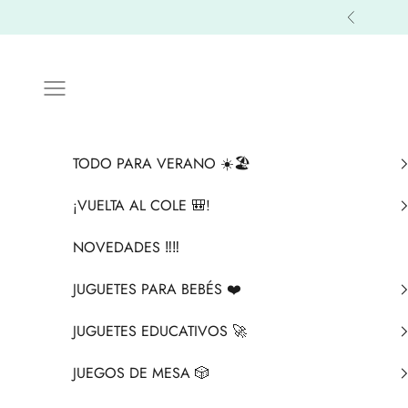
Ir al contenido
Anterior
Menú
TODO PARA VERANO ☀️🏖️
¡VUELTA AL COLE 🎒!
NOVEDADES ‼️​‼️​
JUGUETES PARA BEBÉS ❤️​
JUGUETES EDUCATIVOS 🚀
JUEGOS DE MESA 🎲