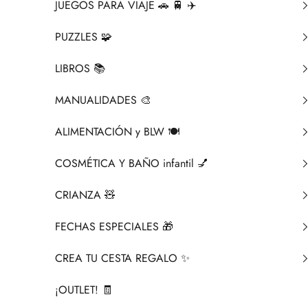
JUEGOS PARA VIAJE 🚗 🚆 ✈️
PUZZLES 🧩
LIBROS 📚​
MANUALIDADES 🎨​
ALIMENTACIÓN y BLW 🍽️
COSMÉTICA Y BAÑO infantil 💅
CRIANZA ​🧸​
FECHAS ESPECIALES 🎁
CREA TU CESTA REGALO ✨
¡OUTLET! 🧾