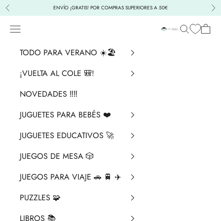
Ir al contenido
ENVÍO ¡GRATIS! POR COMPRAS SUPERIORES A 50€
Anterior
Sig
Menú
Buscar
Cesta
La Chata Merengü
TODO PARA VERANO ☀️🏖️
¡VUELTA AL COLE 🎒!
NOVEDADES ‼️​‼️​
JUGUETES PARA BEBÉS ❤️​
JUGUETES EDUCATIVOS 🚀
JUEGOS DE MESA 🎲
JUEGOS PARA VIAJE 🚗 🚆 ✈️
PUZZLES 🧩
LIBROS 📚​