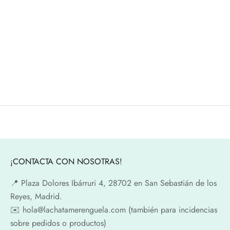
Elige opciones
CUENTACUENTOS con
Taller sensorial con luz negra
MARGARITA DEL MAZO · 8
MINI MUNDOS DE
de MAYO de 2026
ANIMALES · 23 de MAYO
de 2026
Precio de oferta
8,00€
Precio de oferta
Desde 5,00€
¡CONTACTA CON NOSOTRAS!
📍​ Plaza Dolores Ibárruri 4, 28702 en San Sebastián de los
Reyes, Madrid.
✉️​ hola@lachatamerenguela.com (también para incidencias
sobre pedidos o productos)