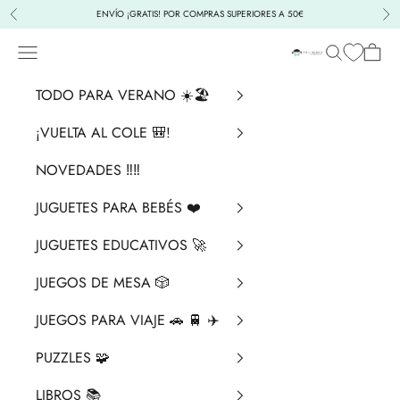
Ir al contenido
ENVÍO ¡GRATIS! POR COMPRAS SUPERIORES A 50€
Anterior
Sig
Menú
Buscar
Cesta
La Chata Merengü
TODO PARA VERANO ☀️🏖️
¡VUELTA AL COLE 🎒!
NOVEDADES ‼️​‼️​
JUGUETES PARA BEBÉS ❤️​
JUGUETES EDUCATIVOS 🚀
JUEGOS DE MESA 🎲
JUEGOS PARA VIAJE 🚗 🚆 ✈️
PUZZLES 🧩
LIBROS 📚​