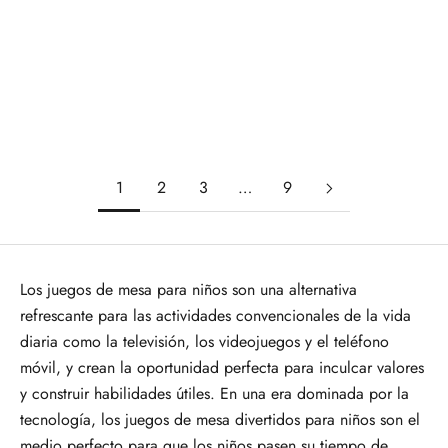
Añadir a la cesta
Añadir a la cesta
Caca culo pedo pis
Cadomino
Precio de oferta
Precio de oferta
14,95€
14,99€
1
2
3
…
9
Los juegos de mesa para niños son una alternativa
refrescante para las actividades convencionales de la vida
diaria como la televisión, los videojuegos y el teléfono
móvil, y crean la oportunidad perfecta para inculcar valores
y construir habilidades útiles. En una era dominada por la
tecnología, los juegos de mesa divertidos para niños son el
medio perfecto para que los niños pasen su tiempo de