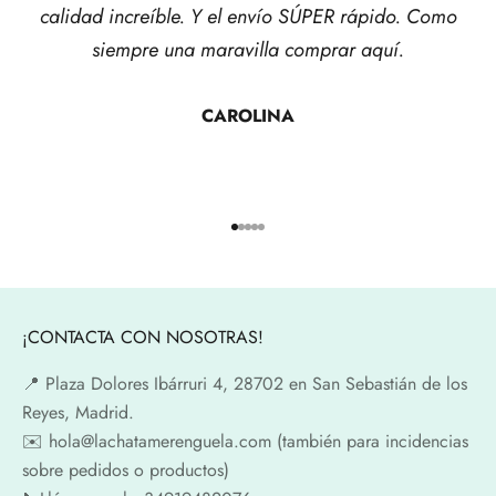
calidad increíble. Y el envío SÚPER rápido. Como
siempre una maravilla comprar aquí.
CAROLINA
Ir al artículo 1
Ir al artículo 2
Ir al artículo 3
Ir al artículo 4
Ir al artículo 5
¡CONTACTA CON NOSOTRAS!
📍​ Plaza Dolores Ibárruri 4, 28702 en San Sebastián de los
Reyes, Madrid.
✉️​ hola@lachatamerenguela.com (también para incidencias
sobre pedidos o productos)