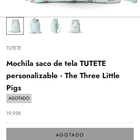
TUTETE
Mochila saco de tela TUTETE
personalizable · The Three Little
Pigs
AGOTADO
Precio de oferta
19,95€
AGOTADO