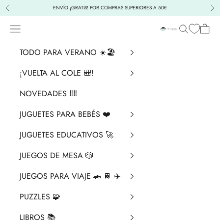
Ir al contenido
ENVÍO ¡GRATIS! POR COMPRAS SUPERIORES A 50€
Anterior
Sig
Menú
Buscar
Cesta
La Chata Merengü
TODO PARA VERANO ☀️🏖️
¡VUELTA AL COLE 🎒!
NOVEDADES ‼️​‼️​
JUGUETES PARA BEBÉS ❤️​
JUGUETES EDUCATIVOS 🚀
JUEGOS DE MESA 🎲
JUEGOS PARA VIAJE 🚗 🚆 ✈️
PUZZLES 🧩
LIBROS 📚​