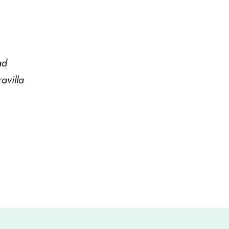
ad
avilla