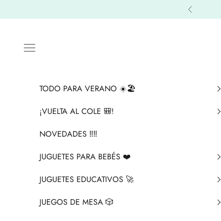
Ir al contenido
Anterior
Menú
TODO PARA VERANO ☀️🏖️
¡VUELTA AL COLE 🎒!
NOVEDADES ‼️​‼️​
JUGUETES PARA BEBÉS ❤️​
JUGUETES EDUCATIVOS 🚀
JUEGOS DE MESA 🎲