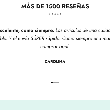
MÁS DE 1500 RESEÑAS
⭐​⭐​⭐​⭐​⭐​
xcelente, como siempre.
Los artículos de una calid
íble. Y el envío SÚPER rápido. Como siempre una mar
comprar aquí.
CAROLINA
Ir al artículo 1
Ir al artículo 2
Ir al artículo 3
Ir al artículo 4
Ir al artículo 5