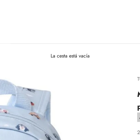
La cesta está vacía
T
P
2