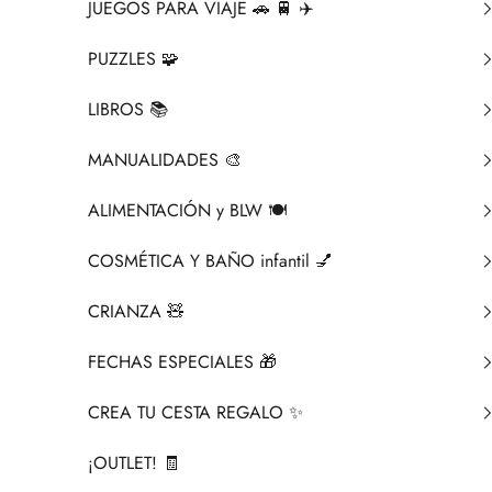
JUEGOS PARA VIAJE 🚗 🚆 ✈️
PUZZLES 🧩
LIBROS 📚​
MANUALIDADES 🎨​
ALIMENTACIÓN y BLW 🍽️
COSMÉTICA Y BAÑO infantil 💅
CRIANZA ​🧸​
FECHAS ESPECIALES 🎁
CREA TU CESTA REGALO ✨
¡OUTLET! 🧾