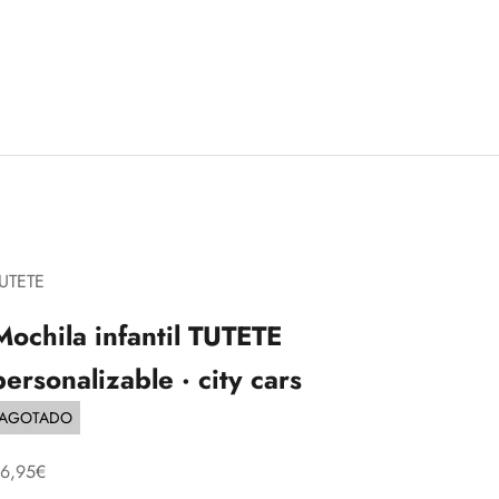
UTETE
Mochila infantil TUTETE
personalizable · city cars
AGOTADO
recio de oferta
6,95€