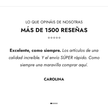
LO QUE OPINÁIS DE NOSOTRAS
MÁS DE 1500 RESEÑAS
⭐​⭐​⭐​⭐​⭐​
Excelente, como siempre.
Los artículos de una
calidad increíble. Y el envío SÚPER rápido. Como
siempre una maravilla comprar aquí.
CAROLINA
Ir al artículo 1
Ir al artículo 2
Ir al artículo 3
Ir al artículo 4
Ir al artículo 5