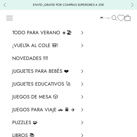
Ir al contenido
ENVÍO ¡GRATIS! POR COMPRAS SUPERIORES A 50€
Anterior
Sig
Menú
Buscar
Cesta
La Chata Merengü
TODO PARA VERANO ☀️🏖️
¡VUELTA AL COLE 🎒!
NOVEDADES ‼️​‼️​
JUGUETES PARA BEBÉS ❤️​
JUGUETES EDUCATIVOS 🚀
JUEGOS DE MESA 🎲
JUEGOS PARA VIAJE 🚗 🚆 ✈️
PUZZLES 🧩
LIBROS 📚​