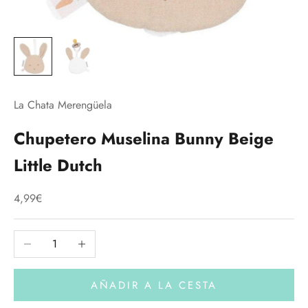
La Chata Merengüela
Chupetero Muselina Bunny Beige
Little Dutch
Precio de oferta
4,99€
Reducir cantidad
Aumentar cantidad
AÑADIR A LA CESTA