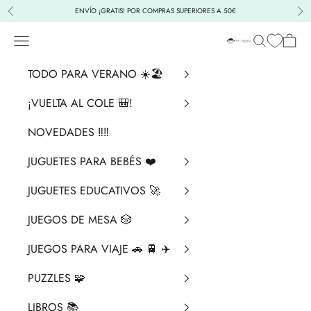
Ir al contenido
ENVÍO ¡GRATIS! POR COMPRAS SUPERIORES A 50€
Anterior
Sig
Menú
Buscar
Cesta
La Chata Merengü
TODO PARA VERANO ☀️🏖️
¡VUELTA AL COLE 🎒!
NOVEDADES ‼️​‼️​
JUGUETES PARA BEBÉS ❤️​
JUGUETES EDUCATIVOS 🚀
JUEGOS DE MESA 🎲
JUEGOS PARA VIAJE 🚗 🚆 ✈️
PUZZLES 🧩
LIBROS 📚​