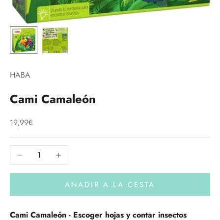
HABA
Cami Camaleón
Precio de oferta
19,99€
Reducir cantidad
Aumentar cantidad
AÑADIR A LA CESTA
Cami Camaleón - Escoger hojas y contar insectos