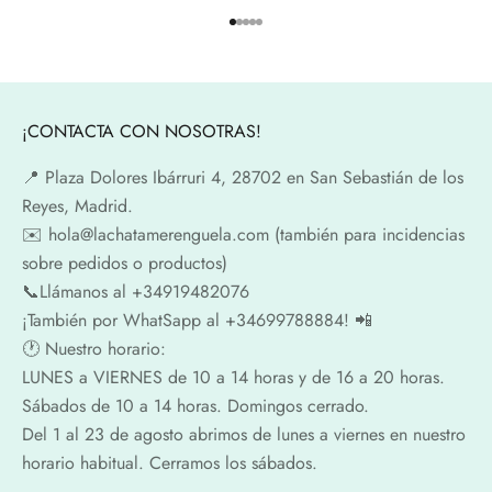
Ir al artículo 1
Ir al artículo 2
Ir al artículo 3
Ir al artículo 4
Ir al artículo 5
¡CONTACTA CON NOSOTRAS!
📍​ Plaza Dolores Ibárruri 4, 28702 en San Sebastián de los
Reyes, Madrid.
✉️​ hola@lachatamerenguela.com (también para incidencias
sobre pedidos o productos)
📞​​Llámanos al +34919482076
¡También por WhatSapp al +34699788884! 📲
🕐​ Nuestro horario:
LUNES a VIERNES de 10 a 14 horas y de 16 a 20 horas.
Sábados de 10 a 14 horas. Domingos cerrado.
Del 1 al 23 de agosto abrimos de lunes a viernes en nuestro
horario habitual. Cerramos los sábados.