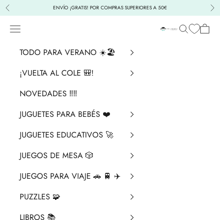
Ir al contenido
ENVÍO ¡GRATIS! POR COMPRAS SUPERIORES A 50€
Anterior
Sig
Menú
Buscar
Cesta
La Chata Merengü
TODO PARA VERANO ☀️🏖️
¡VUELTA AL COLE 🎒!
NOVEDADES ‼️​‼️​
JUGUETES PARA BEBÉS ❤️​
JUGUETES EDUCATIVOS 🚀
JUEGOS DE MESA 🎲
JUEGOS PARA VIAJE 🚗 🚆 ✈️
PUZZLES 🧩
LIBROS 📚​