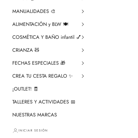
MANUALIDADES 🎨​
ALIMENTACIÓN y BLW 🍽️
COSMÉTICA Y BAÑO infantil 💅
CRIANZA ​🧸​
FECHAS ESPECIALES 🎁
CREA TU CESTA REGALO ✨
¡OUTLET! 🧾
TALLERES Y ACTIVIDADES 📅
NUESTRAS MARCAS
INICIAR SESIÓN