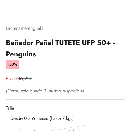
Lachatamerenguela
Bañador Pañal TUTETE UFP 50+ ·
Penguins
-50%
Precio de oferta
Precio normal
8,50€
16,95€
¡Corre, sólo queda 1 unidad disponible!
Talla:
Desde 0 a 6 meses (hasta 7 kg.)