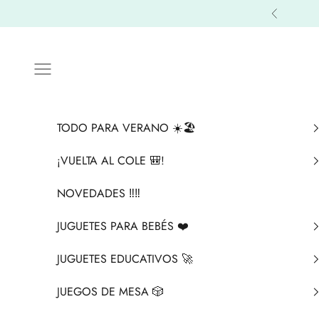
Ir al contenido
Anterior
Menú
TODO PARA VERANO ☀️🏖️
¡VUELTA AL COLE 🎒!
NOVEDADES ‼️​‼️​
JUGUETES PARA BEBÉS ❤️​
JUGUETES EDUCATIVOS 🚀
JUEGOS DE MESA 🎲