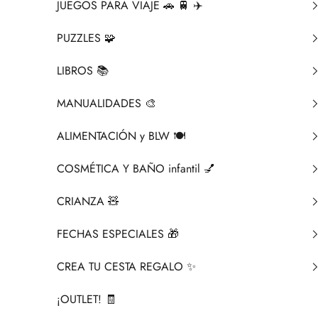
JUEGOS PARA VIAJE 🚗 🚆 ✈️
PUZZLES 🧩
LIBROS 📚​
MANUALIDADES 🎨​
ALIMENTACIÓN y BLW 🍽️
COSMÉTICA Y BAÑO infantil 💅
CRIANZA ​🧸​
FECHAS ESPECIALES 🎁
CREA TU CESTA REGALO ✨
¡OUTLET! 🧾