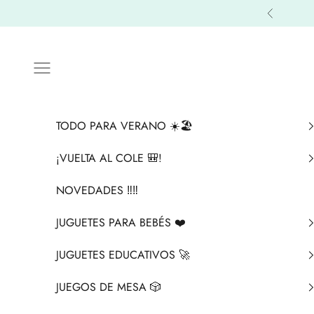
Ir al contenido
Anterior
Menú
TODO PARA VERANO ☀️🏖️
¡VUELTA AL COLE 🎒!
NOVEDADES ‼️​‼️​
JUGUETES PARA BEBÉS ❤️​
JUGUETES EDUCATIVOS 🚀
JUEGOS DE MESA 🎲