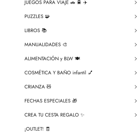
JUEGOS PARA VIAJE 🚗 🚆 ✈️
PUZZLES 🧩
LIBROS 📚​
MANUALIDADES 🎨​
ALIMENTACIÓN y BLW 🍽️
COSMÉTICA Y BAÑO infantil 💅
CRIANZA ​🧸​
FECHAS ESPECIALES 🎁
CREA TU CESTA REGALO ✨
¡OUTLET! 🧾