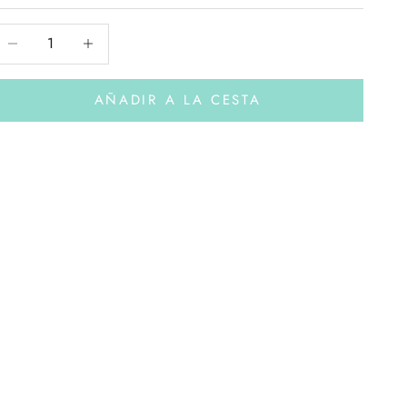
educir cantidad
Aumentar cantidad
AÑADIR A LA CESTA