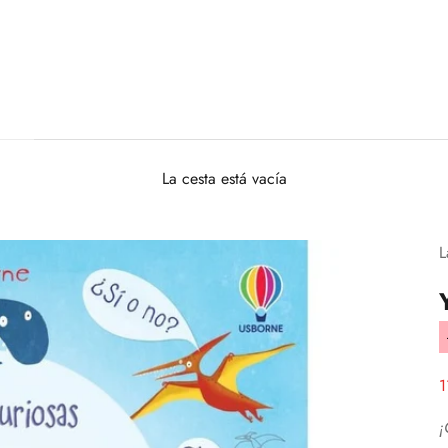
La cesta está vacía
L
P
1
¡