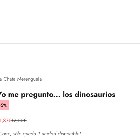
a Chata Merengüela
Yo me pregunto... los dinosaurios
-5%
recio de oferta
Precio normal
1,87€
12,50€
Corre, sólo queda 1 unidad disponible!