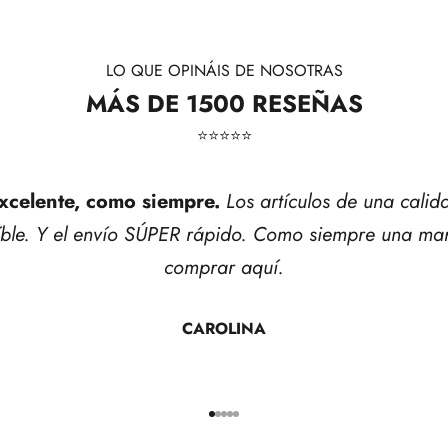
LO QUE OPINÁIS DE NOSOTRAS
MÁS DE 1500 RESEÑAS
⭐​⭐​⭐​⭐​⭐​
xcelente, como siempre.
Los artículos de una calid
íble. Y el envío SÚPER rápido. Como siempre una mar
comprar aquí.
CAROLINA
Ir al artículo 1
Ir al artículo 2
Ir al artículo 3
Ir al artículo 4
Ir al artículo 5