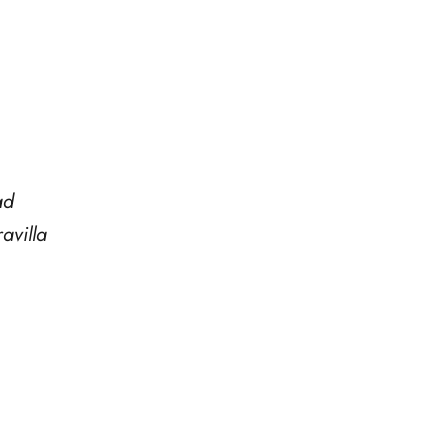
ad
avilla