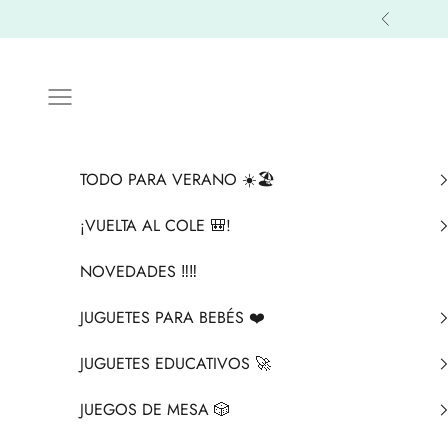
Ir al contenido
Anterior
Menú
TODO PARA VERANO ☀️🏖️
¡VUELTA AL COLE 🎒!
NOVEDADES ‼️​‼️​
JUGUETES PARA BEBÉS ❤️​
JUGUETES EDUCATIVOS 🚀
JUEGOS DE MESA 🎲