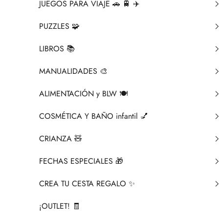
JUEGOS PARA VIAJE 🚗 🚆 ✈️
PUZZLES 🧩
LIBROS 📚​
MANUALIDADES 🎨​
ALIMENTACIÓN y BLW 🍽️
COSMÉTICA Y BAÑO infantil 💅
CRIANZA ​🧸​
FECHAS ESPECIALES 🎁
CREA TU CESTA REGALO ✨
¡OUTLET! 🧾