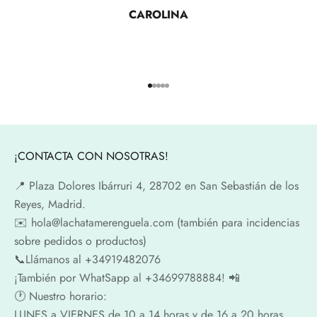
CAROLINA
Ir al artículo 1
Ir al artículo 2
Ir al artículo 3
Ir al artículo 4
Ir al artículo 5
¡CONTACTA CON NOSOTRAS!
📍​ Plaza Dolores Ibárruri 4, 28702 en San Sebastián de los
Reyes, Madrid.
✉️​ hola@lachatamerenguela.com (también para incidencias
sobre pedidos o productos)
📞​​Llámanos al +34919482076
¡También por WhatSapp al +34699788884! 📲
🕐​ Nuestro horario:
LUNES a VIERNES de 10 a 14 horas y de 16 a 20 horas.