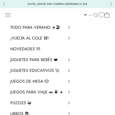
Ir al contenido
ENVÍO ¡GRATIS! POR COMPRAS SUPERIORES A 50€
Anterior
Sig
Menú
Buscar
Cesta
La Chata Merengü
TODO PARA VERANO ☀️🏖️
¡VUELTA AL COLE 🎒!
NOVEDADES ‼️​‼️​
JUGUETES PARA BEBÉS ❤️​
JUGUETES EDUCATIVOS 🚀
JUEGOS DE MESA 🎲
JUEGOS PARA VIAJE 🚗 🚆 ✈️
PUZZLES 🧩
LIBROS 📚​