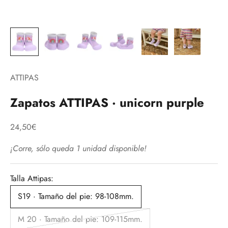
ATTIPAS
Zapatos ATTIPAS · unicorn purple
Precio de oferta
24,50€
¡Corre, sólo queda 1 unidad disponible!
Talla Attipas:
S19 · Tamaño del pie: 98-108mm.
M 20 · Tamaño del pie: 109-115mm.