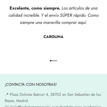
Excelente, como siempre.
Los artículos de una
calidad increíble. Y el envío SÚPER rápido. Como
siempre una maravilla comprar aquí.
CAROLINA
Ir al artículo 1
Ir al artículo 2
Ir al artículo 3
Ir al artículo 4
Ir al artículo 5
¡CONTACTA CON NOSOTRAS!
📍​ Plaza Dolores Ibárruri 4, 28702 en San Sebastián de los
Reyes, Madrid.
✉️​ hola@lachatamerenguela.com (también para incidencias