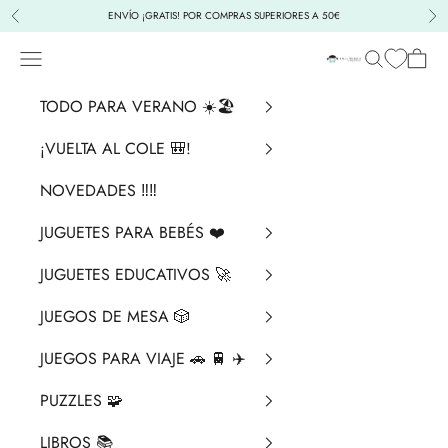
Ir al contenido
ENVÍO ¡GRATIS! POR COMPRAS SUPERIORES A 50€
Anterior
Sig
Menú
Buscar
Cesta
La Chata Merengü
TODO PARA VERANO ☀️🏖️
¡VUELTA AL COLE 🎒!
NOVEDADES ‼️​‼️​
JUGUETES PARA BEBÉS ❤️​
JUGUETES EDUCATIVOS 🚀
JUEGOS DE MESA 🎲
JUEGOS PARA VIAJE 🚗 🚆 ✈️
PUZZLES 🧩
LIBROS 📚​