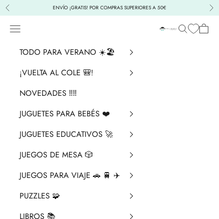
Ir al contenido
ENVÍO ¡GRATIS! POR COMPRAS SUPERIORES A 50€
Anterior
Sig
Menú
Buscar
Cesta
La Chata Merengü
TODO PARA VERANO ☀️🏖️
¡VUELTA AL COLE 🎒!
NOVEDADES ‼️​‼️​
JUGUETES PARA BEBÉS ❤️​
JUGUETES EDUCATIVOS 🚀
JUEGOS DE MESA 🎲
JUEGOS PARA VIAJE 🚗 🚆 ✈️
PUZZLES 🧩
LIBROS 📚​