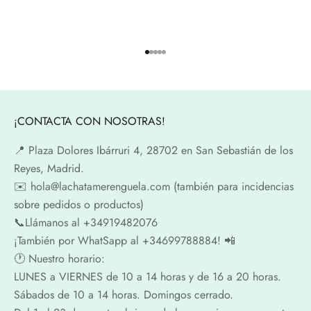
Ir al artículo 1
Ir al artículo 2
Ir al artículo 3
Ir al artículo 4
Ir al artículo 5
¡CONTACTA CON NOSOTRAS!
📍​ Plaza Dolores Ibárruri 4, 28702 en San Sebastián de los
Reyes, Madrid.
✉️​ hola@lachatamerenguela.com (también para incidencias
sobre pedidos o productos)
📞​​Llámanos al +34919482076
¡También por WhatSapp al +34699788884! 📲
🕐​ Nuestro horario:
LUNES a VIERNES de 10 a 14 horas y de 16 a 20 horas.
Sábados de 10 a 14 horas. Domingos cerrado.