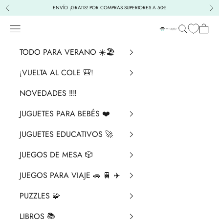
Ir al contenido
ENVÍO ¡GRATIS! POR COMPRAS SUPERIORES A 50€
Anterior
Sig
Menú
Buscar
Cesta
La Chata Merengü
TODO PARA VERANO ☀️🏖️
¡VUELTA AL COLE 🎒!
NOVEDADES ‼️​‼️​
JUGUETES PARA BEBÉS ❤️​
JUGUETES EDUCATIVOS 🚀
JUEGOS DE MESA 🎲
JUEGOS PARA VIAJE 🚗 🚆 ✈️
PUZZLES 🧩
LIBROS 📚​