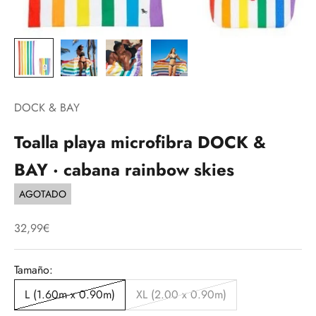
DOCK & BAY
Toalla playa microfibra DOCK &
BAY · cabana rainbow skies
AGOTADO
Precio de oferta
32,99€
Tamaño:
L (1.60m x 0.90m)
XL (2.00 x 0.90m)