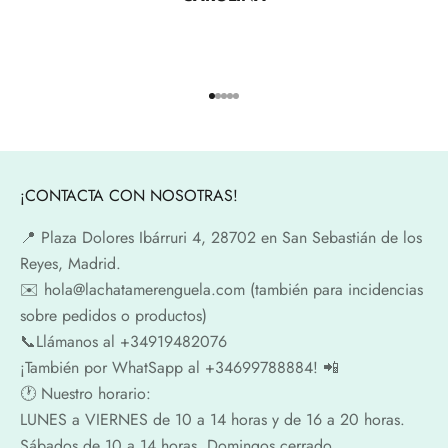
Ir al artículo 1
Ir al artículo 2
Ir al artículo 3
Ir al artículo 4
Ir al artículo 5
¡CONTACTA CON NOSOTRAS!
📍​ Plaza Dolores Ibárruri 4, 28702 en San Sebastián de los
Reyes, Madrid.
✉️​ hola@lachatamerenguela.com (también para incidencias
sobre pedidos o productos)
📞​​Llámanos al +34919482076
¡También por WhatSapp al +34699788884! 📲
🕐​ Nuestro horario:
LUNES a VIERNES de 10 a 14 horas y de 16 a 20 horas.
Sábados de 10 a 14 horas. Domingos cerrado.