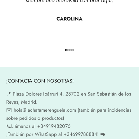
siempre una maravilla comprar aquí.
CAROLINA
Ir al artículo 1
Ir al artículo 2
Ir al artículo 3
Ir al artículo 4
Ir al artículo 5
¡CONTACTA CON NOSOTRAS!
📍​ Plaza Dolores Ibárruri 4, 28702 en San Sebastián de los
Reyes, Madrid.
✉️​ hola@lachatamerenguela.com (también para incidencias
sobre pedidos o productos)
📞​​Llámanos al +34919482076
¡También por WhatSapp al +34699788884! 📲