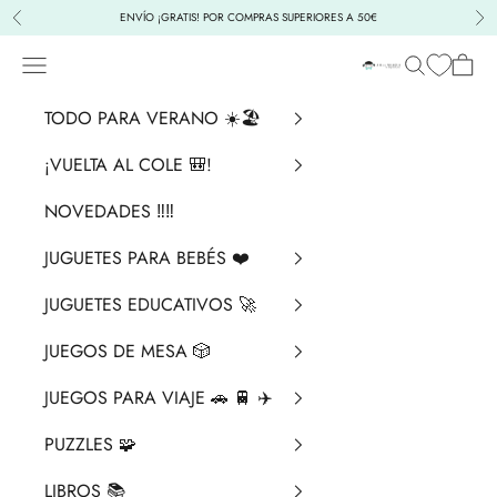
Ir al contenido
ENVÍO ¡GRATIS! POR COMPRAS SUPERIORES A 50€
Anterior
Sig
Menú
Buscar
Cesta
La Chata Merengü
TODO PARA VERANO ☀️🏖️
¡VUELTA AL COLE 🎒!
NOVEDADES ‼️​‼️​
JUGUETES PARA BEBÉS ❤️​
JUGUETES EDUCATIVOS 🚀
JUEGOS DE MESA 🎲
JUEGOS PARA VIAJE 🚗 🚆 ✈️
PUZZLES 🧩
LIBROS 📚​