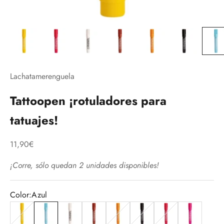
Lachatamerenguela
Tattoopen ¡rotuladores para
tatuajes!
Precio de oferta
11,90€
¡Corre, sólo quedan 2 unidades disponibles!
Color:
Azul
Amarillo
Azul
Blanco
Marrón
Naranja
Negro
Rojo
Rosa