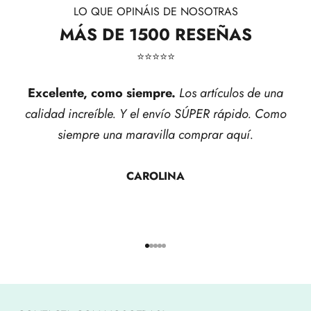
LO QUE OPINÁIS DE NOSOTRAS
MÁS DE 1500 RESEÑAS
⭐​⭐​⭐​⭐​⭐​
Excelente, como siempre.
Los artículos de una
calidad increíble. Y el envío SÚPER rápido. Como
siempre una maravilla comprar aquí.
CAROLINA
Ir al artículo 1
Ir al artículo 2
Ir al artículo 3
Ir al artículo 4
Ir al artículo 5