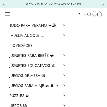
Ir al contenido
ENVÍO ¡GRATIS! POR COMPRAS SUPERIORES A 50€
Anterior
Sig
Menú
Buscar
Cesta
La Chata Merengü
TODO PARA VERANO ☀️🏖️
¡VUELTA AL COLE 🎒!
NOVEDADES ‼️​‼️​
JUGUETES PARA BEBÉS ❤️​
JUGUETES EDUCATIVOS 🚀
JUEGOS DE MESA 🎲
JUEGOS PARA VIAJE 🚗 🚆 ✈️
PUZZLES 🧩
LIBROS 📚​