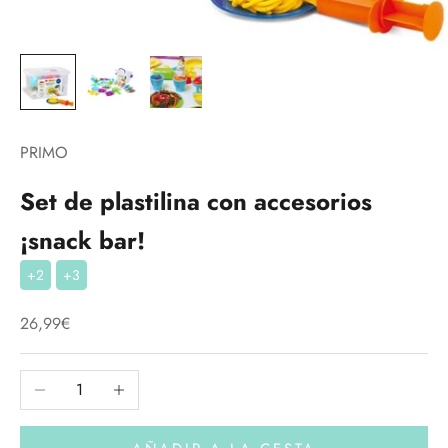
PRIMO
Set de plastilina con accesorios
¡snack bar!
+2
+3
Precio de oferta
26,99€
Reducir cantidad
Aumentar cantidad