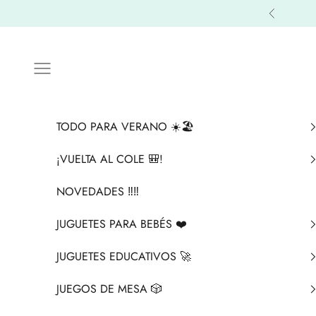
Ir al contenido
Anterior
Menú
TODO PARA VERANO ☀️🏖️
¡VUELTA AL COLE 🎒!
NOVEDADES ‼️​‼️​
JUGUETES PARA BEBÉS ❤️​
JUGUETES EDUCATIVOS 🚀
JUEGOS DE MESA 🎲