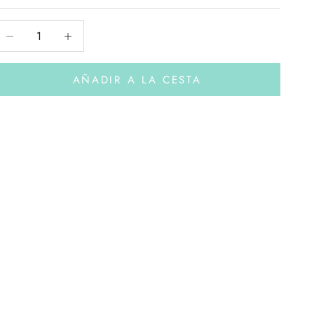
educir cantidad
Aumentar cantidad
AÑADIR A LA CESTA