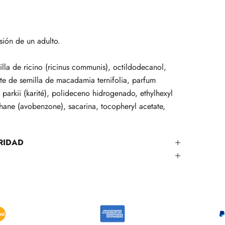
ión de un adulto.
la de ricino (ricinus communis), octildodecanol,
ite de semilla de macadamia ternifolia, parfum
 parkii (karité), polideceno hidrogenado, ethylhexyl
ane (avobenzone), sacarina, tocopheryl acetate,
RIDAD