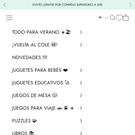
Ir al contenido
ENVÍO ¡GRATIS! POR COMPRAS SUPERIORES A 50€
Anterior
Sig
Menú
Buscar
Cesta
La Chata Merengü
TODO PARA VERANO ☀️🏖️
¡VUELTA AL COLE 🎒!
NOVEDADES ‼️​‼️​
JUGUETES PARA BEBÉS ❤️​
JUGUETES EDUCATIVOS 🚀
JUEGOS DE MESA 🎲
JUEGOS PARA VIAJE 🚗 🚆 ✈️
PUZZLES 🧩
LIBROS 📚​