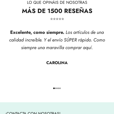
LO QUE OPINÁIS DE NOSOTRAS
MÁS DE 1500 RESEÑAS
⭐​⭐​⭐​⭐​⭐​
Excelente, como siempre.
Los artículos de una
calidad increíble. Y el envío SÚPER rápido. Como
siempre una maravilla comprar aquí.
CAROLINA
Ir al artículo 1
Ir al artículo 2
Ir al artículo 3
Ir al artículo 4
Ir al artículo 5
¡CONTACTA CON NOSOTRAS!