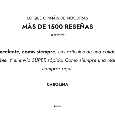
LO QUE OPINÁIS DE NOSOTRAS
MÁS DE 1500 RESEÑAS
⭐​⭐​⭐​⭐​⭐​
xcelente, como siempre.
Los artículos de una calid
íble. Y el envío SÚPER rápido. Como siempre una mar
comprar aquí.
CAROLINA
Ir al artículo 1
Ir al artículo 2
Ir al artículo 3
Ir al artículo 4
Ir al artículo 5