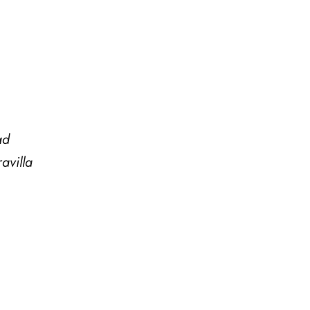
ad
avilla