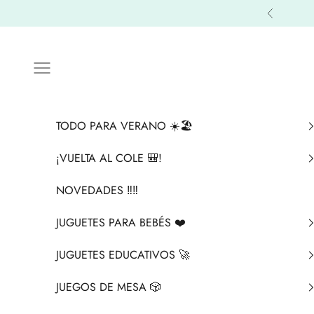
Ir al contenido
Anterior
Menú
TODO PARA VERANO ☀️🏖️
¡VUELTA AL COLE 🎒!
NOVEDADES ‼️​‼️​
JUGUETES PARA BEBÉS ❤️​
JUGUETES EDUCATIVOS 🚀
JUEGOS DE MESA 🎲