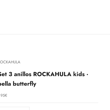
ROCKAHULA
Set 3 anillos ROCKAHULA kids ·
bella butterfly
recio de oferta
,95€
educir cantidad
Aumentar cantidad