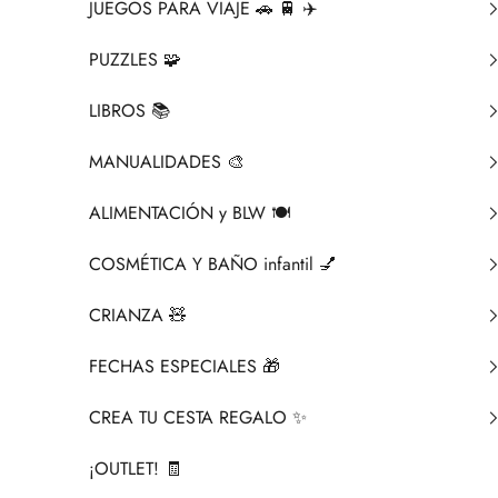
JUEGOS PARA VIAJE 🚗 🚆 ✈️
PUZZLES 🧩
LIBROS 📚​
MANUALIDADES 🎨​
ALIMENTACIÓN y BLW 🍽️
COSMÉTICA Y BAÑO infantil 💅
CRIANZA ​🧸​
FECHAS ESPECIALES 🎁
CREA TU CESTA REGALO ✨
¡OUTLET! 🧾