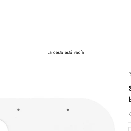
La cesta está vacía
P
7
R