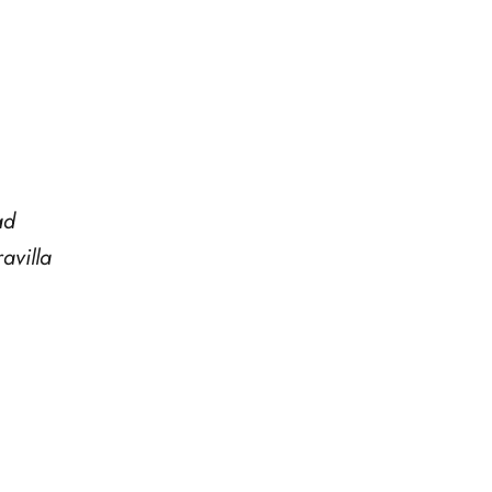
ad
avilla