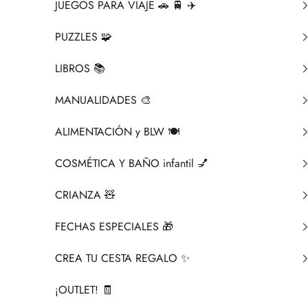
JUEGOS PARA VIAJE 🚗 🚆 ✈️
PUZZLES 🧩
LIBROS 📚​
MANUALIDADES 🎨​
ALIMENTACIÓN y BLW 🍽️
COSMÉTICA Y BAÑO infantil 💅
CRIANZA ​🧸​
FECHAS ESPECIALES 🎁
CREA TU CESTA REGALO ✨
¡OUTLET! 🧾