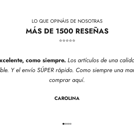
LO QUE OPINÁIS DE NOSOTRAS
MÁS DE 1500 RESEÑAS
⭐​⭐​⭐​⭐​⭐​
xcelente, como siempre.
Los artículos de una calid
íble. Y el envío SÚPER rápido. Como siempre una mar
comprar aquí.
CAROLINA
Ir al artículo 1
Ir al artículo 2
Ir al artículo 3
Ir al artículo 4
Ir al artículo 5