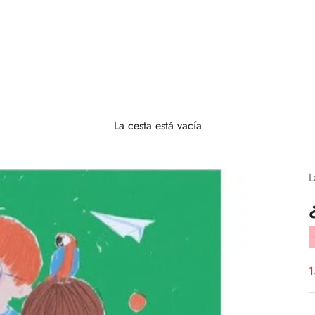
La cesta está vacía
L
P
1
R