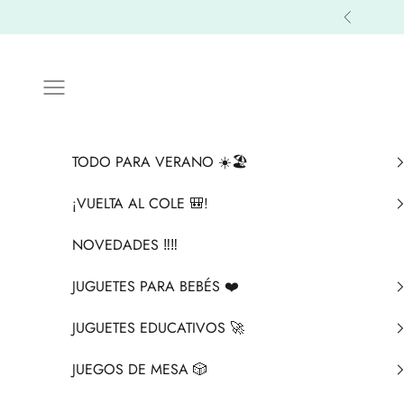
Ir al contenido
Anterior
Menú
TODO PARA VERANO ☀️🏖️
¡VUELTA AL COLE 🎒!
NOVEDADES ‼️​‼️​
JUGUETES PARA BEBÉS ❤️​
JUGUETES EDUCATIVOS 🚀
JUEGOS DE MESA 🎲