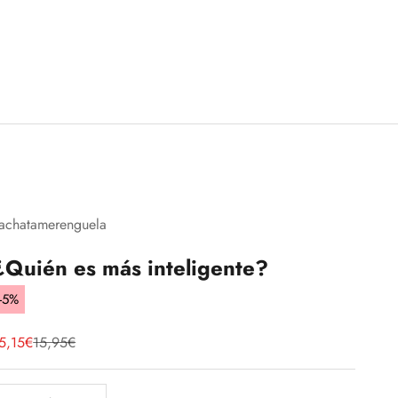
achatamerenguela
¿Quién es más inteligente?
-5%
recio de oferta
Precio normal
5,15€
15,95€
educir cantidad
Aumentar cantidad