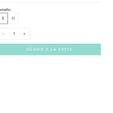
amaño:
S
M
educir cantidad
Aumentar cantidad
AÑADIR A LA CESTA