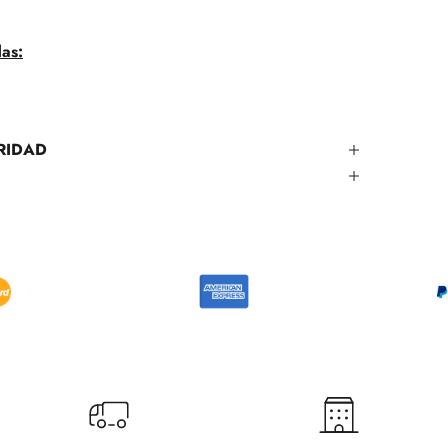
das:
RIDAD