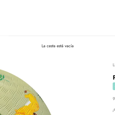
La cesta está vacía
L
P
9
¡