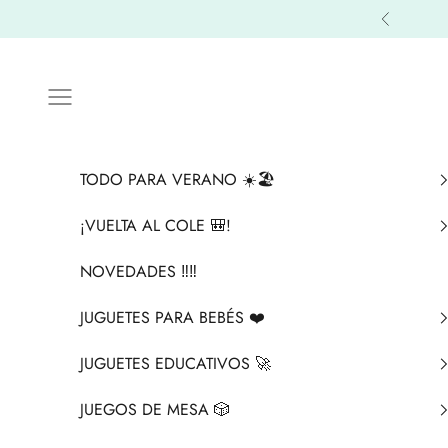
Ir al contenido
Anterior
Menú
TODO PARA VERANO ☀️🏖️
¡VUELTA AL COLE 🎒!
NOVEDADES ‼️​‼️​
JUGUETES PARA BEBÉS ❤️​
JUGUETES EDUCATIVOS 🚀
JUEGOS DE MESA 🎲