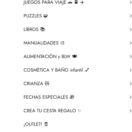
JUEGOS PARA VIAJE 🚗 🚆 ✈️
PUZZLES 🧩
LIBROS 📚​
MANUALIDADES 🎨​
ALIMENTACIÓN y BLW 🍽️
COSMÉTICA Y BAÑO infantil 💅
CRIANZA ​🧸​
FECHAS ESPECIALES 🎁
CREA TU CESTA REGALO ✨
¡OUTLET! 🧾