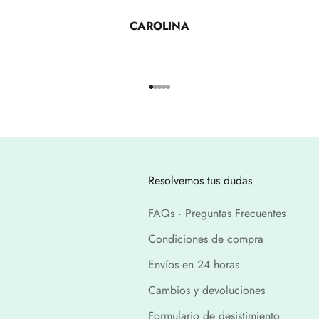
CAROLINA
Ir al artículo 1
Ir al artículo 2
Ir al artículo 3
Ir al artículo 4
Ir al artículo 5
Resolvemos tus dudas
FAQs · Preguntas Frecuentes
Condiciones de compra
Envíos en 24 horas
Cambios y devoluciones
Formulario de desistimiento