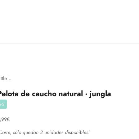
ittle L
Pelota de caucho natural · jungla
+2
recio de oferta
,99€
Corre, sólo quedan 2 unidades disponibles!