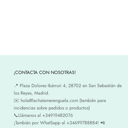
¡CONTACTA CON NOSOTRAS!
📍​ Plaza Dolores Ibárruri 4, 28702 en San Sebastián de
los Reyes, Madrid.
✉️​ hola@lachatamerenguela.com (también para
incidencias sobre pedidos o productos)
📞​​Llámanos al +34919482076
¡También por WhatSapp al +34699788884! 📲