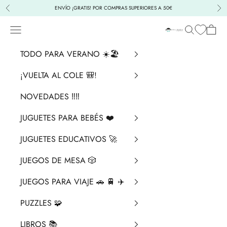
Ir al contenido
ENVÍO ¡GRATIS! POR COMPRAS SUPERIORES A 50€
Anterior
Sig
Menú
Buscar
Cesta
La Chata Merengü
TODO PARA VERANO ☀️🏖️
¡VUELTA AL COLE 🎒!
NOVEDADES ‼️​‼️​
JUGUETES PARA BEBÉS ❤️​
JUGUETES EDUCATIVOS 🚀
JUEGOS DE MESA 🎲
JUEGOS PARA VIAJE 🚗 🚆 ✈️
PUZZLES 🧩
LIBROS 📚​