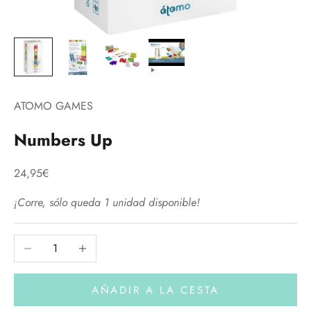
ATOMO GAMES
Numbers Up
Precio de oferta
24,95€
¡Corre, sólo queda 1 unidad disponible!
Reducir cantidad
Aumentar cantidad
AÑADIR A LA CESTA