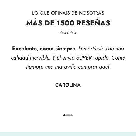
LO QUE OPINÁIS DE NOSOTRAS
MÁS DE 1500 RESEÑAS
⭐​⭐​⭐​⭐​⭐​
Excelente, como siempre.
Los artículos de una
calidad increíble. Y el envío SÚPER rápido. Como
siempre una maravilla comprar aquí.
CAROLINA
Ir al artículo 1
Ir al artículo 2
Ir al artículo 3
Ir al artículo 4
Ir al artículo 5