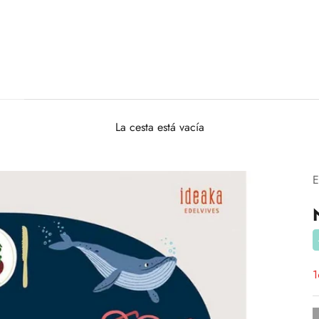
La cesta está vacía
E
P
1