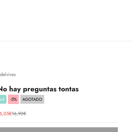
delvives
No hay preguntas tontas
-5%
+8
AGOTADO
recio de oferta
Precio normal
6,05€
16,90€