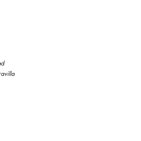
ad
avilla