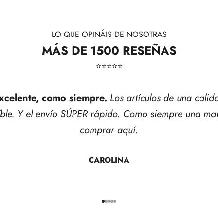
LO QUE OPINÁIS DE NOSOTRAS
MÁS DE 1500 RESEÑAS
⭐​⭐​⭐​⭐​⭐​
xcelente, como siempre.
Los artículos de una calid
íble. Y el envío SÚPER rápido. Como siempre una mar
comprar aquí.
CAROLINA
Ir al artículo 1
Ir al artículo 2
Ir al artículo 3
Ir al artículo 4
Ir al artículo 5