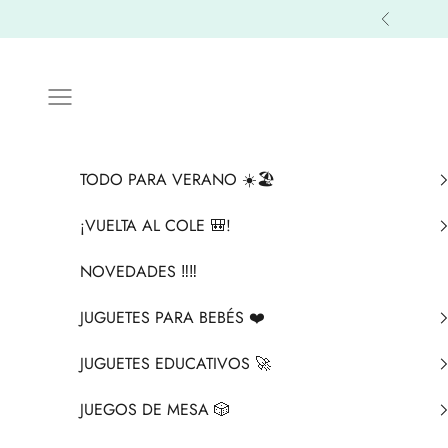
Ir al contenido
Anterior
Menú
TODO PARA VERANO ☀️🏖️
¡VUELTA AL COLE 🎒!
NOVEDADES ‼️​‼️​
JUGUETES PARA BEBÉS ❤️​
JUGUETES EDUCATIVOS 🚀
JUEGOS DE MESA 🎲