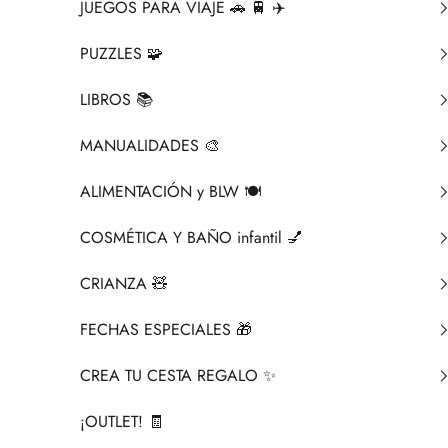
JUEGOS PARA VIAJE 🚗 🚆 ✈️
PUZZLES 🧩
LIBROS 📚​
MANUALIDADES 🎨​
ALIMENTACIÓN y BLW 🍽️
COSMÉTICA Y BAÑO infantil 💅
CRIANZA ​🧸​
FECHAS ESPECIALES 🎁
CREA TU CESTA REGALO ✨
¡OUTLET! 🧾