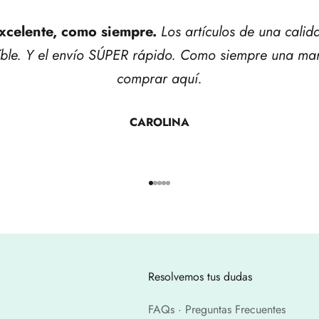
xcelente, como siempre.
Los artículos de una calid
íble. Y el envío SÚPER rápido. Como siempre una mar
comprar aquí.
CAROLINA
Ir al artículo 1
Ir al artículo 2
Ir al artículo 3
Ir al artículo 4
Ir al artículo 5
Resolvemos tus dudas
FAQs · Preguntas Frecuentes