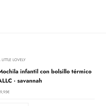
 LITTLE LOVELY
Mochila infantil con bolsillo térmico
ALLC · savannah
recio de oferta
9,95€
educir cantidad
Aumentar cantidad