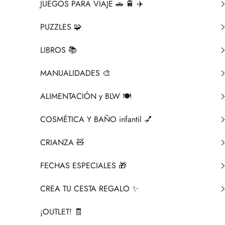
JUEGOS PARA VIAJE 🚗 🚆 ✈️
PUZZLES 🧩
LIBROS 📚​
MANUALIDADES 🎨​
ALIMENTACIÓN y BLW 🍽️
COSMÉTICA Y BAÑO infantil 💅
CRIANZA ​🧸​
FECHAS ESPECIALES 🎁
CREA TU CESTA REGALO ✨
¡OUTLET! 🧾