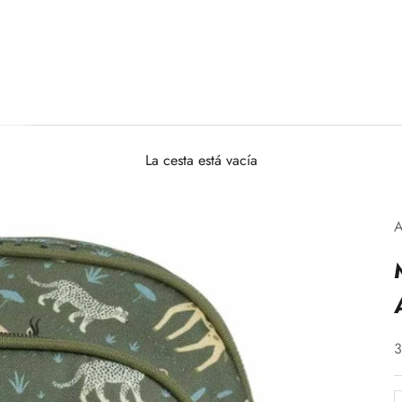
La cesta está vacía
A
P
3
R