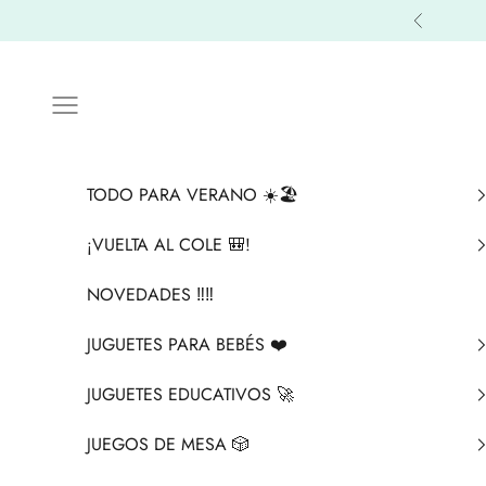
Ir al contenido
Anterior
Menú
TODO PARA VERANO ☀️🏖️
¡VUELTA AL COLE 🎒!
NOVEDADES ‼️​‼️​
JUGUETES PARA BEBÉS ❤️​
JUGUETES EDUCATIVOS 🚀
JUEGOS DE MESA 🎲