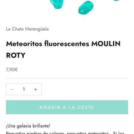
La Chata Merengüela
Meteoritos fluorescentes MOULIN
ROTY
Precio de oferta
7,90€
Reducir cantidad
Aumentar cantidad
AÑADIR A LA CESTA
¡Una galaxia brillante!
Pequeñas piedras de colores, pequeños meteoritos . Si los