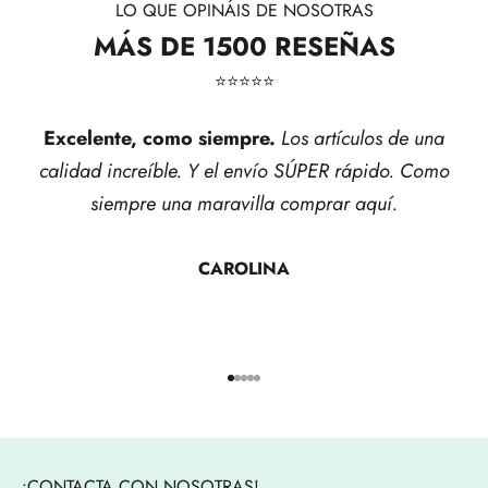
LO QUE OPINÁIS DE NOSOTRAS
MÁS DE 1500 RESEÑAS
⭐​⭐​⭐​⭐​⭐​
Excelente, como siempre.
Los artículos de una
calidad increíble. Y el envío SÚPER rápido. Como
siempre una maravilla comprar aquí.
CAROLINA
Ir al artículo 1
Ir al artículo 2
Ir al artículo 3
Ir al artículo 4
Ir al artículo 5
¡CONTACTA CON NOSOTRAS!