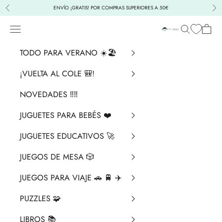
Ir al contenido
ENVÍO ¡GRATIS! POR COMPRAS SUPERIORES A 50€
Anterior
Sig
Menú
Buscar
Cesta
La Chata Merengü
TODO PARA VERANO ☀️🏖️
¡VUELTA AL COLE 🎒!
NOVEDADES ‼️​‼️​
JUGUETES PARA BEBÉS ❤️​
JUGUETES EDUCATIVOS 🚀
JUEGOS DE MESA 🎲
JUEGOS PARA VIAJE 🚗 🚆 ✈️
PUZZLES 🧩
LIBROS 📚​