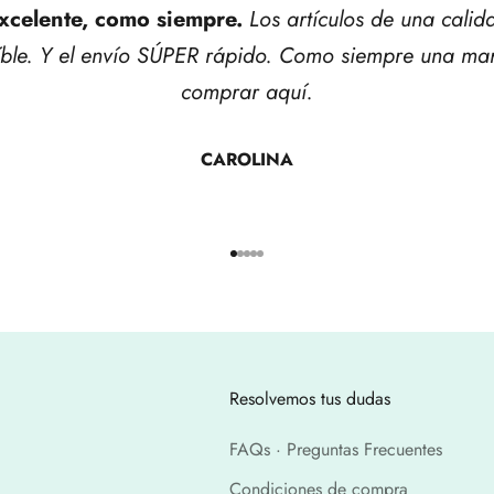
xcelente, como siempre.
Los artículos de una calid
íble. Y el envío SÚPER rápido. Como siempre una mar
comprar aquí.
CAROLINA
Ir al artículo 1
Ir al artículo 2
Ir al artículo 3
Ir al artículo 4
Ir al artículo 5
Resolvemos tus dudas
FAQs · Preguntas Frecuentes
Condiciones de compra