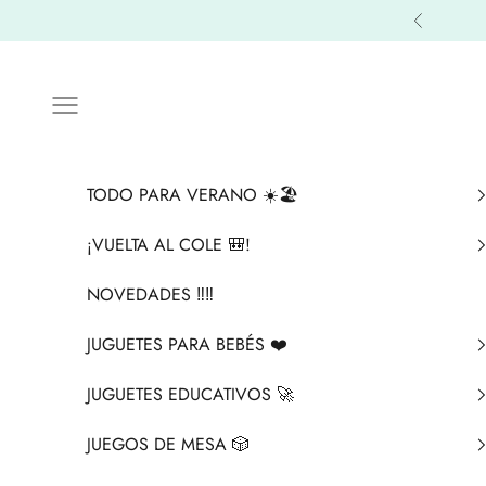
Ir al contenido
Anterior
Menú
TODO PARA VERANO ☀️🏖️
¡VUELTA AL COLE 🎒!
NOVEDADES ‼️​‼️​
JUGUETES PARA BEBÉS ❤️​
JUGUETES EDUCATIVOS 🚀
JUEGOS DE MESA 🎲