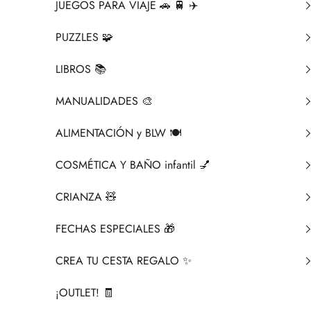
JUEGOS PARA VIAJE 🚗 🚆 ✈️
PUZZLES 🧩
LIBROS 📚​
MANUALIDADES 🎨​
ALIMENTACIÓN y BLW 🍽️
COSMÉTICA Y BAÑO infantil 💅
CRIANZA ​🧸​
FECHAS ESPECIALES 🎁
CREA TU CESTA REGALO ✨
¡OUTLET! 🧾