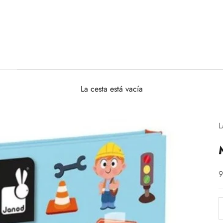
La cesta está vacía
L
P
9
R