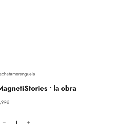
achatamerenguela
MagnetiStories • la obra
recio de oferta
,99€
educir cantidad
Aumentar cantidad