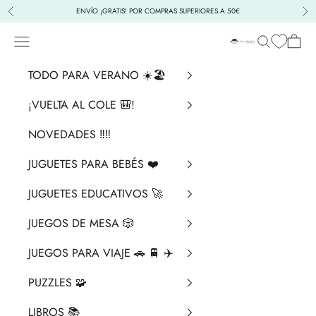
Ir al contenido
ENVÍO ¡GRATIS! POR COMPRAS SUPERIORES A 50€
Anterior
Sig
Menú
Buscar
Cesta
La Chata Merengü
TODO PARA VERANO ☀️🏖️
¡VUELTA AL COLE 🎒!
NOVEDADES ‼️​‼️​
JUGUETES PARA BEBÉS ❤️​
JUGUETES EDUCATIVOS 🚀
JUEGOS DE MESA 🎲
JUEGOS PARA VIAJE 🚗 🚆 ✈️
PUZZLES 🧩
LIBROS 📚​