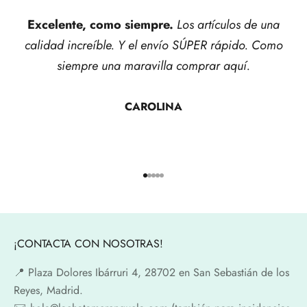
Excelente, como siempre.
Los artículos de una
calidad increíble. Y el envío SÚPER rápido. Como
siempre una maravilla comprar aquí.
CAROLINA
Ir al artículo 1
Ir al artículo 2
Ir al artículo 3
Ir al artículo 4
Ir al artículo 5
¡CONTACTA CON NOSOTRAS!
📍​ Plaza Dolores Ibárruri 4, 28702 en San Sebastián de los
Reyes, Madrid.