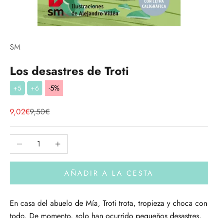
SM
Los desastres de Troti
-5%
+5
+6
Precio de oferta
Precio normal
9,02€
9,50€
Reducir cantidad
Aumentar cantidad
AÑADIR A LA CESTA
En casa del abuelo de Mía, Troti trota, tropieza y choca con
todo. De momento, solo han ocurrido pequeños desastres,