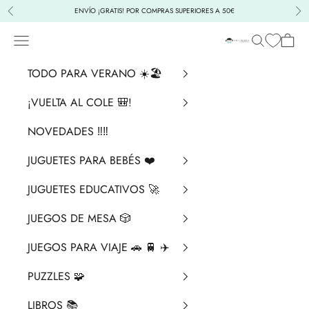
Ir al contenido
ENVÍO ¡GRATIS! POR COMPRAS SUPERIORES A 50€
Anterior
Sig
Menú
Buscar
Cesta
La Chata Merengü
TODO PARA VERANO ☀️🏖️
¡VUELTA AL COLE 🎒!
NOVEDADES ‼️​‼️​
JUGUETES PARA BEBÉS ❤️​
JUGUETES EDUCATIVOS 🚀
JUEGOS DE MESA 🎲
JUEGOS PARA VIAJE 🚗 🚆 ✈️
PUZZLES 🧩
LIBROS 📚​