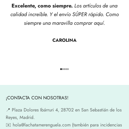
Excelente, como siempre.
Los artículos de una
calidad increíble. Y el envío SÚPER rápido. Como
siempre una maravilla comprar aquí.
CAROLINA
Ir al artículo 1
Ir al artículo 2
Ir al artículo 3
Ir al artículo 4
Ir al artículo 5
¡CONTACTA CON NOSOTRAS!
📍​ Plaza Dolores Ibárruri 4, 28702 en San Sebastián de los
Reyes, Madrid.
✉️​ hola@lachatamerenguela.com (también para incidencias