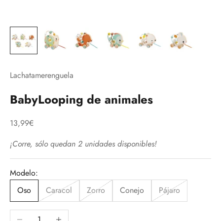
Lachatamerenguela
BabyLooping de animales
Precio de oferta
13,99€
¡Corre, sólo quedan 2 unidades disponibles!
Modelo:
Oso
Caracol
Zorro
Conejo
Pájaro
Reducir cantidad
Aumentar cantidad