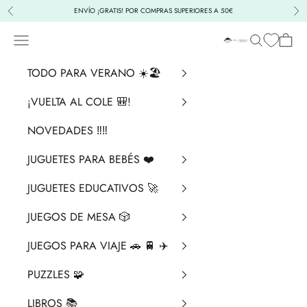
Ir al contenido
ENVÍO ¡GRATIS! POR COMPRAS SUPERIORES A 50€
Anterior
Sig
Menú
Buscar
Cesta
La Chata Merengü
TODO PARA VERANO ☀️🏖️
¡VUELTA AL COLE 🎒!
NOVEDADES ‼️​‼️​
JUGUETES PARA BEBÉS ❤️​
JUGUETES EDUCATIVOS 🚀
JUEGOS DE MESA 🎲
JUEGOS PARA VIAJE 🚗 🚆 ✈️
PUZZLES 🧩
LIBROS 📚​