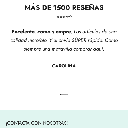
MÁS DE 1500 RESEÑAS
⭐​⭐​⭐​⭐​⭐​
Excelente, como siempre.
Los artículos de una
calidad increíble. Y el envío SÚPER rápido. Como
siempre una maravilla comprar aquí.
CAROLINA
Ir al artículo 1
Ir al artículo 2
Ir al artículo 3
Ir al artículo 4
Ir al artículo 5
¡CONTACTA CON NOSOTRAS!