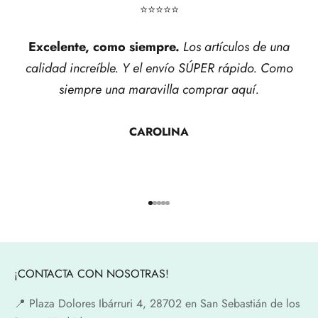
⭐​⭐​⭐​⭐​⭐​
Excelente, como siempre.
Los artículos de una
calidad increíble. Y el envío SÚPER rápido. Como
siempre una maravilla comprar aquí.
CAROLINA
Ir al artículo 1
Ir al artículo 2
Ir al artículo 3
Ir al artículo 4
Ir al artículo 5
¡CONTACTA CON NOSOTRAS!
📍​ Plaza Dolores Ibárruri 4, 28702 en San Sebastián de los