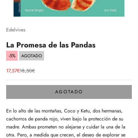
Edelvives
La Promesa de las Pandas
-5%
AGOTADO
Precio de oferta
Precio normal
17,57€
18,50€
AGOTADO
En lo alto de las montañas, Coco y Ketu, dos hermanas,
cachorros de panda rojo, viven bajo la protección de su
madre. Ambas prometen no alejarse y cuidar la una de la
otra. Pero, a medida que crecen, el deseo de explorar se