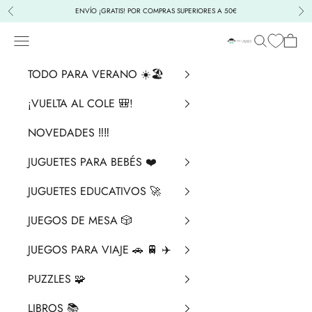
Ir al contenido
ENVÍO ¡GRATIS! POR COMPRAS SUPERIORES A 50€
Anterior
Sig
Menú
Buscar
Cesta
La Chata Merengü
TODO PARA VERANO ☀️🏖️
¡VUELTA AL COLE 🎒!
NOVEDADES ‼️​‼️​
JUGUETES PARA BEBÉS ❤️​
JUGUETES EDUCATIVOS 🚀
JUEGOS DE MESA 🎲
JUEGOS PARA VIAJE 🚗 🚆 ✈️
PUZZLES 🧩
LIBROS 📚​