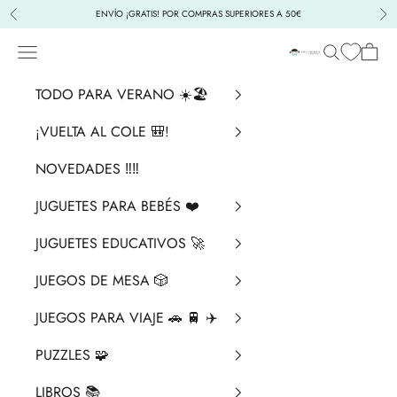
Ir al contenido
ENVÍO ¡GRATIS! POR COMPRAS SUPERIORES A 50€
Anterior
Sig
Menú
Buscar
Cesta
La Chata Merengü
TODO PARA VERANO ☀️🏖️
¡VUELTA AL COLE 🎒!
NOVEDADES ‼️​‼️​
JUGUETES PARA BEBÉS ❤️​
JUGUETES EDUCATIVOS 🚀
JUEGOS DE MESA 🎲
JUEGOS PARA VIAJE 🚗 🚆 ✈️
PUZZLES 🧩
LIBROS 📚​