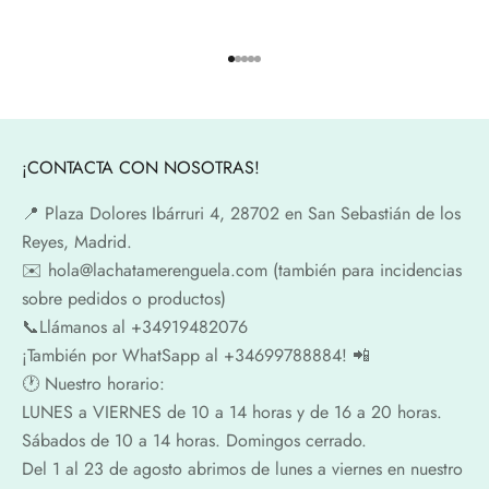
Ir al artículo 1
Ir al artículo 2
Ir al artículo 3
Ir al artículo 4
Ir al artículo 5
¡CONTACTA CON NOSOTRAS!
📍​ Plaza Dolores Ibárruri 4, 28702 en San Sebastián de los
Reyes, Madrid.
✉️​ hola@lachatamerenguela.com (también para incidencias
sobre pedidos o productos)
📞​​Llámanos al +34919482076
¡También por WhatSapp al +34699788884! 📲
🕐​ Nuestro horario:
LUNES a VIERNES de 10 a 14 horas y de 16 a 20 horas.
Sábados de 10 a 14 horas. Domingos cerrado.
Del 1 al 23 de agosto abrimos de lunes a viernes en nuestro