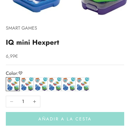
SMART GAMES
IQ mini Hexpert
Precio de oferta
6,99€
Color:
💛
💛
💙
💜
❤️
💚
🧡
Reducir cantidad
Aumentar cantidad
AÑADIR A LA CESTA