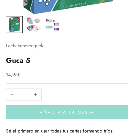
Lachatamerenguela
Guca 5
Precio de oferta
14,95€
Reducir cantidad
Aumentar cantidad
AÑADIR A LA CESTA
Sé el primero en usar todas tus cartas formando tríos,