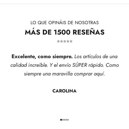
LO QUE OPINÁIS DE NOSOTRAS
MÁS DE 1500 RESEÑAS
⭐​⭐​⭐​⭐​⭐​
Excelente, como siempre.
Los artículos de una
calidad increíble. Y el envío SÚPER rápido. Como
siempre una maravilla comprar aquí.
CAROLINA
Ir al artículo 1
Ir al artículo 2
Ir al artículo 3
Ir al artículo 4
Ir al artículo 5