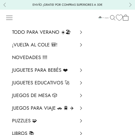
Ir al contenido
ENVÍO ¡GRATIS! POR COMPRAS SUPERIORES A 50€
Anterior
Sig
Menú
Buscar
Cesta
La Chata Merengü
TODO PARA VERANO ☀️🏖️
¡VUELTA AL COLE 🎒!
NOVEDADES ‼️​‼️​
JUGUETES PARA BEBÉS ❤️​
JUGUETES EDUCATIVOS 🚀
JUEGOS DE MESA 🎲
JUEGOS PARA VIAJE 🚗 🚆 ✈️
PUZZLES 🧩
LIBROS 📚​