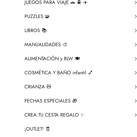
JUEGOS PARA VIAJE 🚗 🚆 ✈️
PUZZLES 🧩
LIBROS 📚​
MANUALIDADES 🎨​
ALIMENTACIÓN y BLW 🍽️
COSMÉTICA Y BAÑO infantil 💅
CRIANZA ​🧸​
FECHAS ESPECIALES 🎁
CREA TU CESTA REGALO ✨
¡OUTLET! 🧾