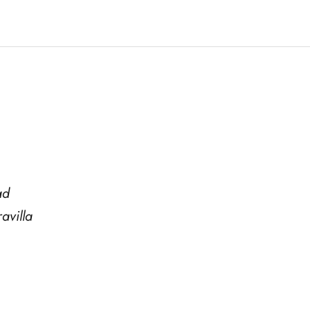
ad
avilla