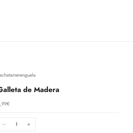
achatamerenguela
Galleta de Madera
recio de oferta
,99€
educir cantidad
Aumentar cantidad