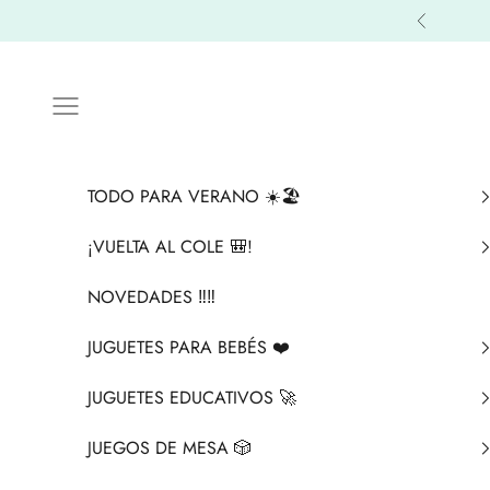
Ir al contenido
Anterior
Menú
TODO PARA VERANO ☀️🏖️
¡VUELTA AL COLE 🎒!
NOVEDADES ‼️​‼️​
JUGUETES PARA BEBÉS ❤️​
JUGUETES EDUCATIVOS 🚀
JUEGOS DE MESA 🎲