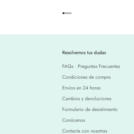
Ir al artículo 1
Ir al artículo 2
Ir al artículo 3
Ir al artículo 4
Ir al artículo 5
Resolvemos tus dudas
FAQs · Preguntas Frecuentes
Condiciones de compra
Envíos en 24 horas
Cambios y devoluciones
Formulario de desistimiento
Conócenos
Contacta con nosotras