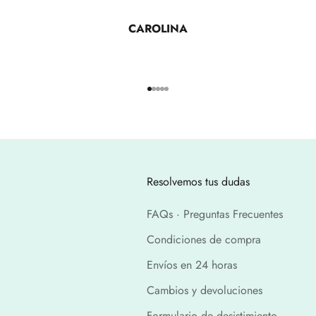
CAROLINA
Ir al artículo 1
Ir al artículo 2
Ir al artículo 3
Ir al artículo 4
Ir al artículo 5
Resolvemos tus dudas
FAQs · Preguntas Frecuentes
Condiciones de compra
Envíos en 24 horas
Cambios y devoluciones
Formulario de desistimiento