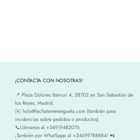
¡CONTACTA CON NOSOTRAS!
📍​ Plaza Dolores Ibárruri 4, 28702 en San Sebastián de
los Reyes, Madrid.
✉️​ hola@lachatamerenguela.com (también para
incidencias sobre pedidos o productos)
📞​​Llámanos al +34919482076
¡También por WhatSapp al +34699788884! 📲