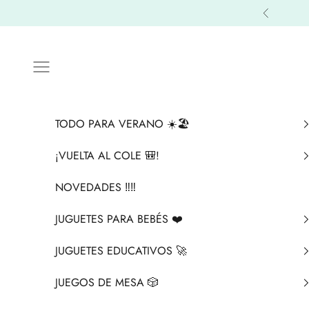
Ir al contenido
Anterior
Menú
TODO PARA VERANO ☀️🏖️
¡VUELTA AL COLE 🎒!
NOVEDADES ‼️​‼️​
JUGUETES PARA BEBÉS ❤️​
JUGUETES EDUCATIVOS 🚀
JUEGOS DE MESA 🎲