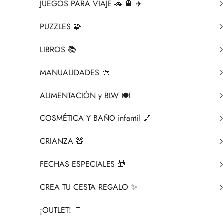
JUEGOS PARA VIAJE 🚗 🚆 ✈️
PUZZLES 🧩
LIBROS 📚​
MANUALIDADES 🎨​
ALIMENTACIÓN y BLW 🍽️
COSMÉTICA Y BAÑO infantil 💅
CRIANZA ​🧸​
FECHAS ESPECIALES 🎁
CREA TU CESTA REGALO ✨
¡OUTLET! 🧾