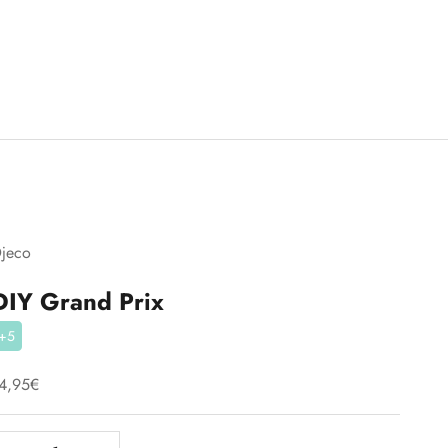
jeco
DIY Grand Prix
+5
recio de oferta
4,95€
educir cantidad
Aumentar cantidad