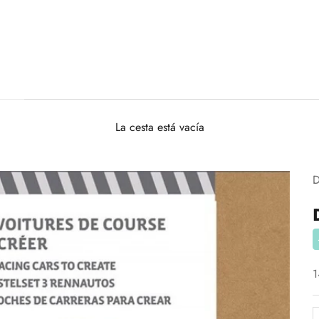
La cesta está vacía
D
P
1
R