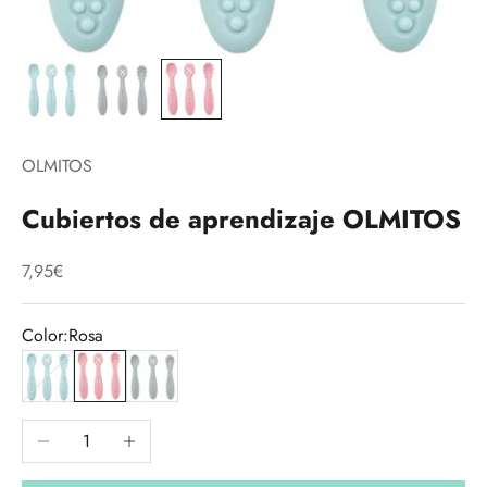
OLMITOS
Cubiertos de aprendizaje OLMITOS
Precio de oferta
7,95€
Color:
Rosa
Azul
Rosa
Gris
Reducir cantidad
Aumentar cantidad