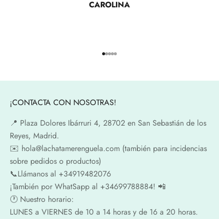
CAROLINA
Ir al artículo 1
Ir al artículo 2
Ir al artículo 3
Ir al artículo 4
Ir al artículo 5
¡CONTACTA CON NOSOTRAS!
📍​ Plaza Dolores Ibárruri 4, 28702 en San Sebastián de los
Reyes, Madrid.
✉️​ hola@lachatamerenguela.com (también para incidencias
sobre pedidos o productos)
📞​​Llámanos al +34919482076
¡También por WhatSapp al +34699788884! 📲
🕐​ Nuestro horario:
LUNES a VIERNES de 10 a 14 horas y de 16 a 20 horas.