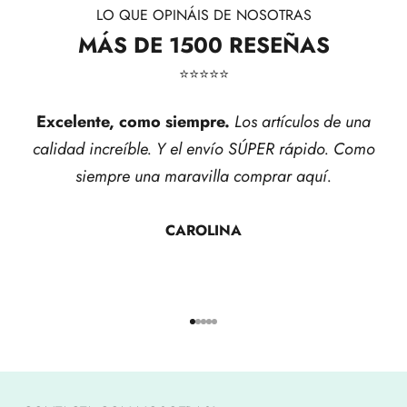
LO QUE OPINÁIS DE NOSOTRAS
MÁS DE 1500 RESEÑAS
⭐​⭐​⭐​⭐​⭐​
Excelente, como siempre.
Los artículos de una
calidad increíble. Y el envío SÚPER rápido. Como
siempre una maravilla comprar aquí.
CAROLINA
Ir al artículo 1
Ir al artículo 2
Ir al artículo 3
Ir al artículo 4
Ir al artículo 5