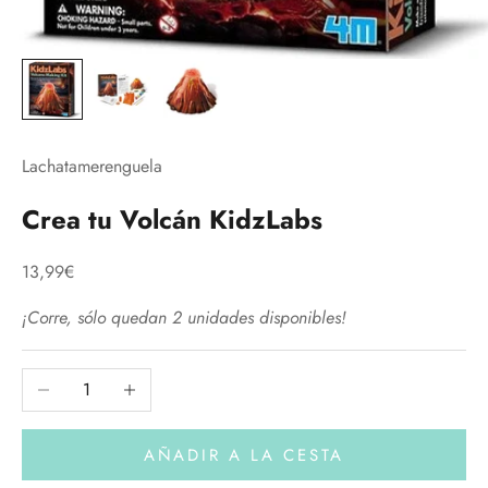
Lachatamerenguela
Crea tu Volcán KidzLabs
Precio de oferta
13,99€
¡Corre, sólo quedan 2 unidades disponibles!
Reducir cantidad
Aumentar cantidad
AÑADIR A LA CESTA