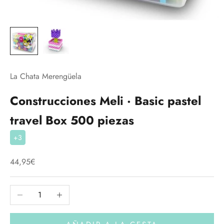
La Chata Merengüela
Construcciones Meli · Basic pastel
travel Box 500 piezas
+3
Precio de oferta
44,95€
Reducir cantidad
Aumentar cantidad