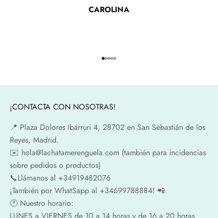
CAROLINA
Ir al artículo 1
Ir al artículo 2
Ir al artículo 3
Ir al artículo 4
Ir al artículo 5
¡CONTACTA CON NOSOTRAS!
📍​ Plaza Dolores Ibárruri 4, 28702 en San Sebastián de los
Reyes, Madrid.
✉️​ hola@lachatamerenguela.com (también para incidencias
sobre pedidos o productos)
📞​​Llámanos al +34919482076
¡También por WhatSapp al +34699788884! 📲
🕐​ Nuestro horario:
LUNES a VIERNES de 10 a 14 horas y de 16 a 20 horas.