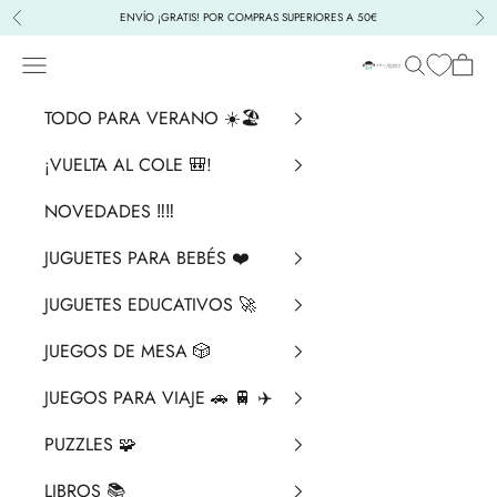
Ir al contenido
ENVÍO ¡GRATIS! POR COMPRAS SUPERIORES A 50€
Anterior
Sig
Menú
Buscar
Cesta
La Chata Merengü
TODO PARA VERANO ☀️🏖️
¡VUELTA AL COLE 🎒!
NOVEDADES ‼️​‼️​
JUGUETES PARA BEBÉS ❤️​
JUGUETES EDUCATIVOS 🚀
JUEGOS DE MESA 🎲
JUEGOS PARA VIAJE 🚗 🚆 ✈️
PUZZLES 🧩
LIBROS 📚​